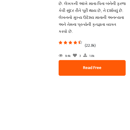
છે. લેખકની આંખે માતા-પિતા બંનેની ફરજ
કેવી સુંદર રીતે પૂરી થાય છે, તે દર્શાવ્યું છે.
લેખનનો મુખ્ય ઉદેશ્ય માતાની અનન્યતા
અને તેમના પ્રત્યેની કૃતજ્ઞતા વ્યક્ત
કરવો છે.
(22.3k)
9.4k
3
1.8k
Read Free