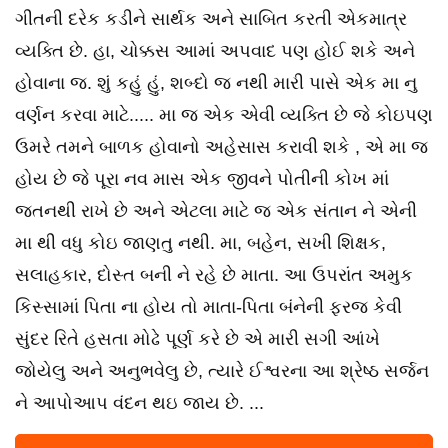
ગીતની દરેક કડીને સાર્થક અને સાબિત કરતી એકમાત્ર
વ્યક્તિ છે. હા, ચોક્કસ આમાં અપવાદ પણ હોઈ શકે અને
હોવાના જ. શું કહું હું, શબ્દો જ નથી મારી પાસે એક મા નુ
વર્ણન કરવા માટે..... મા જ એક એવી વ્યક્તિ છે જે કોઇપણ
ઉમરે તમને બાળક હોવાનો અહેસાસ કરાવી શકે , એ મા જ
હોય છે જે પૂરા નવ માસ એક જીવને પોતીની કોખ માં
જતનથી રાખે છે અને એટલા માટે જ એક સંતાન ને એની
મા થી વધુ કોઇ જાણતુ નથી. મા, બહેન, સખી શિક્ષક,
સલાહકાર, દોસ્ત બની ને રહે છે માતા. આ ઉપરાંત અમુક
કિસ્સામાં પિતા ના હોય તો માતા-પિતા બંનેની ફરજ કેવી
સુંદર રિતે હસતા મોઢે પૂર્ણ કરે છે એ મારી સગી આંખે
જોયેલુ અને અનુભવેલુ છે, ત્યારે ઈશ્વરના આ શ્રેષ્ઠ સર્જન
ને આપોઆપ વંદન થઇ જાય છે. ...