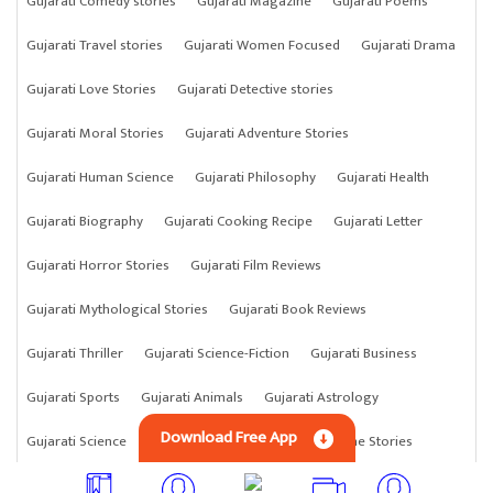
Gujarati Comedy stories
Gujarati Magazine
Gujarati Poems
Gujarati Travel stories
Gujarati Women Focused
Gujarati Drama
Gujarati Love Stories
Gujarati Detective stories
Gujarati Moral Stories
Gujarati Adventure Stories
Gujarati Human Science
Gujarati Philosophy
Gujarati Health
Gujarati Biography
Gujarati Cooking Recipe
Gujarati Letter
Gujarati Horror Stories
Gujarati Film Reviews
Gujarati Mythological Stories
Gujarati Book Reviews
Gujarati Thriller
Gujarati Science-Fiction
Gujarati Business
Gujarati Sports
Gujarati Animals
Gujarati Astrology
Download Free App
Gujarati Science
Gujarati Anything
Gujarati Crime Stories