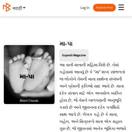
☰
Log In
मराठी
Publish Free
મા-પા
Gujarati Magazine
આ વાર્તા માતાની મહિમા વિશે છે. તેમાં
કહેવામાં આવ્યું છે કે "મા" શબ્દ સાંભળતાં
જ લોકોને તેમની માતા સાથેના સંબંધની
અને પ્રેમની કૃતિઓ યાદ આવે છે. માતા
દરેક સંતાન માટે એક અનમોલ વ્યક્તિ
હોય છે, જે તેમને બાળપણની અનુભૂતિ
કરાવે છે અને જીવનના દરેક પગથિયે
સાથ આપે છે. લેખક કહે છે કે માતા,
બહેન, અને મિત્રરૂપે માતા એક મહાન
ગુરુ છે, જે જીવનમાં અનેક ભૂમિકા ભજવે