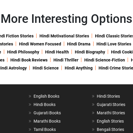
More Interesting Options
ndi Fiction Stories
Hindi Motivational Stories
Hindi Classic Storie
 stories
Hindi Women Focused
Hindi Drama
Hindi Love Stories
e
Hindi Philosophy
Hindi Health
Hindi Biography
Hindi Cook
ies
Hindi Book Reviews
Hindi Thriller
Hindi Science-Fiction
H
indi Astrology
Hindi Science
Hindi Anything
Hindi Crime Stori
English Books
Hindi Stories
Hindi Books
Gujarati Stories
Gujarati Books
Marathi Stories
Marathi Books
English Stories
Tamil Books
Bengali Stories