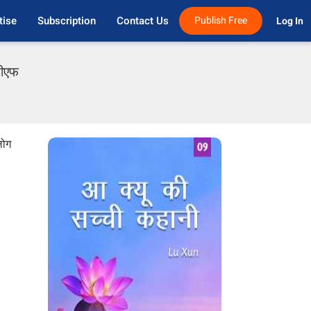
tise
Subscription
Contact Us
Publish Free
Log In 
डीएफ
लोग