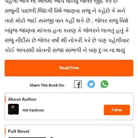
પહેલા ભાગ ના અંતમાં આપે વાંચ્યું જેલર જીદ કરે છે
રાજુની પાછલી જિંદગી વિષે જાણવા રાજુ ને કહેછે કે મને
તારો મોટો ભાઈ સમજી વાત કહી શકે છે . જેલર રાજુ વિશે
બધુજ જાણવા માંગતા હતા કારણ કે જેલરને લાગતું હતું કે
રાજુ નીર્દોસ છે જેલર વર્ષો થી નોકરી કરે છે પણ પહેલીવાર
કોઈ અપરાધી મોતની સજા સાંભળી ને પણ દુઃખ ના થયું
Read Free
Share This Book On:
About Author
Follow
Het Vaishnav
Full Novel