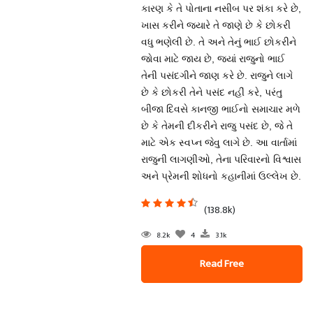
કારણ કે તે પોતાના નસીબ પર શંકા કરે છે,
ખાસ કરીને જ્યારે તે જાણે છે કે છોકરી
વધુ ભણેલી છે. તે અને તેનું ભાઈ છોકરીને
જોવા માટે જાય છે, જ્યાં રાજુનો ભાઈ
તેની પસંદગીને જાણ કરે છે. રાજુને લાગે
છે કે છોકરી તેને પસંદ નહીં કરે, પરંતુ
બીજા દિવસે કાનજી ભાઈનો સમાચાર મળે
છે કે તેમની દીકરીને રાજુ પસંદ છે, જે તે
માટે એક સ્વપ્ન જેવુ લાગે છે. આ વાર્તામાં
રાજુની લાગણીઓ, તેના પરિવારનો વિશ્વાસ
અને પ્રેમની શોધનો કહાનીમાં ઉલ્લેખ છે.
(138.8k)
8.2k
4
3.1k
Read Free