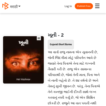
☰
Log In
मराठी
Publish Free
ખૂની - 2
Gujarati Short Stories
આ વાર્તા રાજુ નામના એક યુવાનની છે,
જેની જિંદગીમાં મોટું પરિવર્તન આવે છે
જ્યારે તેના પિતાએ તેના માટે લગ્નની
તૈયારી કરી છે. રાજુ એક સામાન્ય
પરિવારથી છે, જેમાં તેની માતા, પિતા અને
બે નાની બહેનો છે. તે ૨૪ વર્ષનો છે અને
તેમનું સુખી જીવન છે. પરંતુ, તેના પિતાએ
તેને કાનજી ભાઈની દીકરી સાથે લગ્ન
કરવાનું નક્કી કર્યું છે, જે એક શિક્ષિત
છોકરી છે. રાજુને આ વાત પચતી નથી