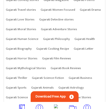
Gujarati Travel stories
Gujarati Women Focused
Gujarati Drama
Gujarati Love Stories
Gujarati Detective stories
Gujarati Moral Stories
Gujarati Adventure Stories
Gujarati Human Science
Gujarati Philosophy
Gujarati Health
Gujarati Biography
Gujarati Cooking Recipe
Gujarati Letter
Gujarati Horror Stories
Gujarati Film Reviews
Gujarati Mythological Stories
Gujarati Book Reviews
Gujarati Thriller
Gujarati Science-Fiction
Gujarati Business
Gujarati Sports
Gujarati Animals
Gujarati Astrology
Download Free App
Gujarati Science
Gujarati Anything
Gujarati Crime Stories