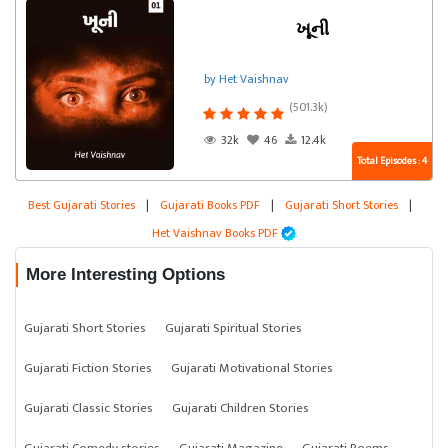
ખૂની
by Het Vaishnav
(501.3k)
32k
46
12.4k
Total Episodes : 4
Best Gujarati Stories
|
Gujarati Books PDF
|
Gujarati Short Stories
|
Het Vaishnav Books PDF
More Interesting Options
Gujarati Short Stories
Gujarati Spiritual Stories
Gujarati Fiction Stories
Gujarati Motivational Stories
Gujarati Classic Stories
Gujarati Children Stories
Gujarati Comedy stories
Gujarati Magazine
Gujarati Poems