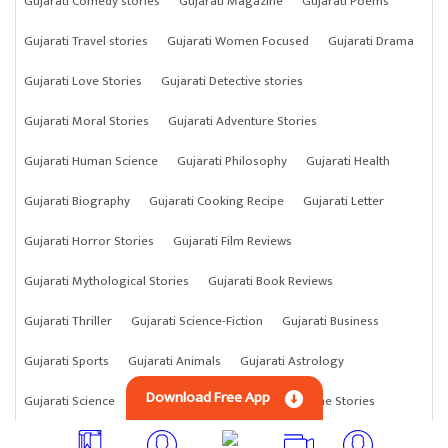
Gujarati Comedy stories
Gujarati Magazine
Gujarati Poems
Gujarati Travel stories
Gujarati Women Focused
Gujarati Drama
Gujarati Love Stories
Gujarati Detective stories
Gujarati Moral Stories
Gujarati Adventure Stories
Gujarati Human Science
Gujarati Philosophy
Gujarati Health
Gujarati Biography
Gujarati Cooking Recipe
Gujarati Letter
Gujarati Horror Stories
Gujarati Film Reviews
Gujarati Mythological Stories
Gujarati Book Reviews
Gujarati Thriller
Gujarati Science-Fiction
Gujarati Business
Gujarati Sports
Gujarati Animals
Gujarati Astrology
Download Free App
Gujarati Science
Gujarati Anything
Gujarati Crime Stories