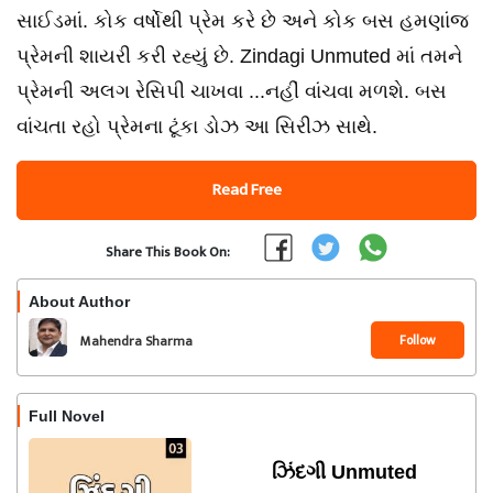
સાઈડમાં. કોક વર્ષોથી પ્રેમ કરે છે અને કોક બસ હમણાંજ
પ્રેમની શાયરી કરી રહ્યું છે. Zindagi Unmuted માં તમને
પ્રેમની અલગ રેસિપી ચાખવા ...નહીં વાંચવા મળશે. બસ
વાંચતા રહો પ્રેમના ટૂંકા ડોઝ આ સિરીઝ સાથે.
Read Free
Share This Book On:
About Author
Follow
Mahendra Sharma
Full Novel
ઝિંદગી Unmuted