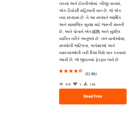
બચ્ચાં અને દોસ્તીઓમાં. બીજી વાતમાં,
એક ડિવોર્સી મહિલાની વાત છે, જે એક
નવા સંબંધમાં છે. તે આ સંબંધને આર્થિક
અને સામાજિક સુરક્ષા માટે જરૂરી માનતી
છે, અને પોતાને એક成熟 અને સુશીલ
વ્યક્તિ તરીકે અનુભવે છે. બંને વાર્તાઓમાં,
સંબંધોની જટિલતા, અપેક્ષાઓ અને
વ્યાખ્યાઓની નવી દિશા વિશે વાત કરવામાં
આવી છે, જે જીવનમાં ફેરફાર લાવે છે.
(32.8k)
9.7k
5
2.8k
Read Free