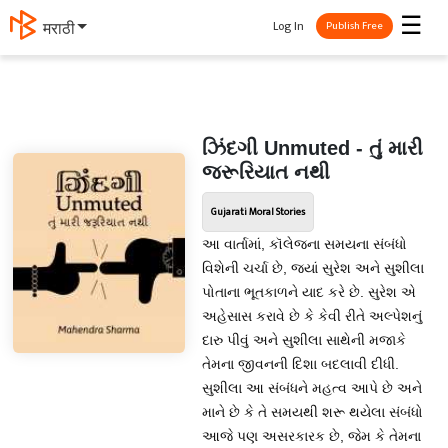
☰
Log In
मराठी
Publish Free
ઝિંદગી Unmuted - તું મારી
જરૂરિયાત નથી
Gujarati Moral Stories
આ વાર્તામાં, કૉલેજના સમયના સંબંધો
વિશેની ચર્ચા છે, જ્યાં સુરેશ અને સુશીલા
પોતાના ભૂતકાળને યાદ કરે છે. સુરેશ એ
અહેસાસ કરાવે છે કે કેવી રીતે અલ્પેશનું
દારુ પીવું અને સુશીલા સાથેની મજાકે
તેમના જીવનની દિશા બદલાવી દીધી.
સુશીલા આ સંબંધને મહત્વ આપે છે અને
માને છે કે તે સમયથી શરૂ થયેલા સંબંધો
આજે પણ અસરકારક છે, જેમ કે તેમના