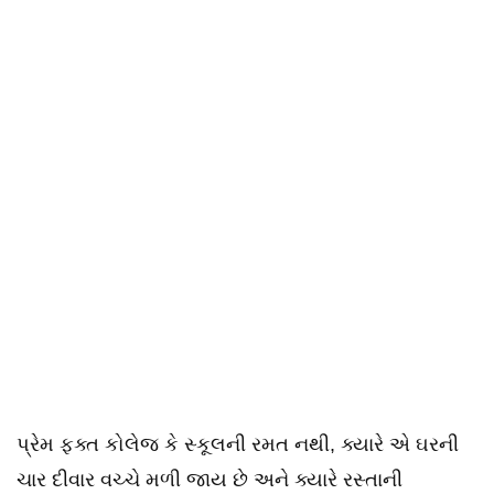
પ્રેમ ફક્ત કોલેજ કે સ્કૂલની રમત નથી, ક્યારે એ ઘરની
ચાર દીવાર વચ્ચે મળી જાય છે અને ક્યારે રસ્તાની