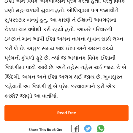
ઈશા અને વિવેક એકબીજાને પ્રેમ કરતા હતા. પરંતુ વિવેક
ઘણો મહત્વકાંક્ષી યુવાન હતો. બોલિવૂડમાં પગ જમાવીને
સુપરસ્ટાર બનવું હતું. આ કારણે તે ઈશાની અવગણના
છેલ્લા ચાર વર્ષોથી કરી રહ્યો હતો. આખરે પરિવારની
ઇચ્છાને માન આપી ઈશા અમન નામના યુવાન સાથે લગ્ન
કરી લે છે. અમુક સમય બાદ ઈશા અને અમન વચ્ચે
પ્રેમની કુંપળો ફૂટે છે. ત્યાં જ અચાનક વિવેક ઈશાની
જિંદગીમાં પાછો આવે છે. અને તહેસ નહેસ થઈ જાય છે બે
જિંદગી. અમન અને ઈશા અલગ થઈ જાય છે. ખુબસુરત
કહેવાતી આ જિંદગી શું બે પ્રેમ કરવાવાળાને ફરી એક
કરશે? જાણો આ વાર્તામાં.
Read Free
Share This Book On: