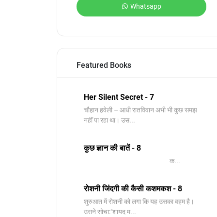
Whatsapp
Featured Books
Her Silent Secret - 7
चौहान हवेली – आधी रातविवान अभी भी कुछ समझ
नहीं पा रहा था। उस...
कुछ ज्ञान की बातें - 8
क...
रोशनी जिंदगी की कैसी कशमकश - 8
शुरुआत में रोशनी को लगा कि यह उसका वहम है।
उसने सोचा:"शायद म...