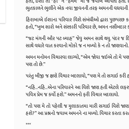
હતો, ઇશા તો “હા” ને “હમમ” મા જ જવાબ આપતી હતી. ઇશા
ભુતકાળને ભુલીને એક નવા જીવનની તરફ અમનની વધવાની ઇ
હિરાબાએ ઇશાના પરિવાર વિશે સંબંધીઓ દ્વારા પુછપરછ 
હતો, “ખુબ સારો અને સંસ્કારી પરિવાર છે, અમન નસીબદાર ક
“જટ મંગની ઔર પટ બ્યાહ” જેવુ અમન સાથે થયુ. પંદર જ દ
સાથે વધારે વાત કરવાનો મોકો જ ન મળ્યો કે ન તો જાણવાનો.
અમન મનોમન વિચારવા લાગ્યો, “એમ જોવા જઇએ તો મે પણ ખો
પણ તો છે.”
પરંતુ બીજી જ ક્ષણે વિચાર બદલાયો, “પણ મે તો સગાઇ કરી હતી
“નહિ...નહિ...એના પરિવારને આ વિશે જાણ હતી એટલે લફર
પવિત્ર પ્રેમ જ કર્યો હશે.” અમનનો ફરી વિચાર બદલાયો.
“તો પણ મે તો પહેલી જ મુલાકાતમા મારી સગાઇ વિશે જાણ
હશે?” આ પ્રશ્નનો જવાબ અમનને ના મળ્યો. વિચાર કરતા કરત
***