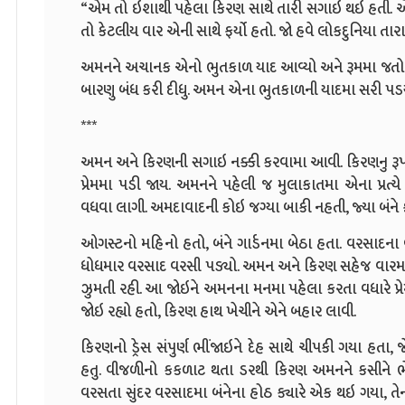
“એમ તો ઇશાથી પહેલા કિરણ સાથે તારી સગાઇ થઇ હતી. એક
તો કેટલીય વાર એની સાથે ફર્યો હતો. જો હવે લોકદુનિયા તાર
અમનને અચાનક એનો ભુતકાળ યાદ આવ્યો અને રૂમમા જતો રહ
બારણુ બંધ કરી દીધુ. અમન એના ભુતકાળની યાદમા સરી પડ
***
અમન અને કિરણની સગાઇ નક્કી કરવામા આવી. કિરણનુ રૂપ-સ
પ્રેમમા પડી જાય. અમનને પહેલી જ મુલાકાતમા એના પ્રત્ય
વધવા લાગી. અમદાવાદની કોઇ જગ્યા બાકી નહતી, જ્યા બંને ફ
ઓગસ્ટનો મહિનો હતો, બંને ગાર્ડનમા બેઠા હતા. વરસાદન
ધોધમાર વરસાદ વરસી પડ્યો. અમન અને કિરણ સહેજ વારમા
ઝુમતી રહી. આ જોઇને અમનના મનમા પહેલા કરતા વધારે પ્રેમન
જોઇ રહ્યો હતો, કિરણ હાથ ખેચીને એને બહાર લાવી.
કિરણનો ડ્રેસ સંપુર્ણ ભીંજાઇને દેહ સાથે ચીપકી ગયા હતા
હતુ. વીજળીનો કકળાટ થતા ડરથી કિરણ અમનને કસીને 
વરસતા સુંદર વરસાદમા બંનેના હોઠ ક્યારે એક થઇ ગયા, તેની