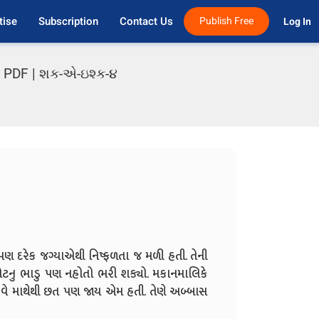
tise
Subscription
Contact Us
Publish Free
Log In 
es PDF | શક-એ-ઇશ્ક-૪
, પણ દરેક જગ્યાએથી નિષ્ફળતા જ મળી હતી. તેની
ફ્લેટનુ ભાડુ પણ નહોતો ભરી શક્યો. મકાનમાલિકે
 હવે માથેથી છત પણ જાય એમ હતી. તેણે અબ્બાસ