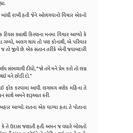
યા.
 બાંધી રાખી હતી જેને ઓળંગવાનો વિચાર એકનો
દિવસ ક્યાથી કિરણના મનમા વિચાર આવ્યો કે
ા ગમ્યો, અલગ થાય તો પણ કોનાથી, એ પરિવાર
ને જ તો જીવે છે. એક સંતાન તરીકે એની જવાબદારી
ય સંભળાવી દીધો, “જો તમે મને પ્રેમ કરો તો લગ્ન
થઇ મને છોડી દો.”
ગાઇ ફોક કરવામા આવી. લગભગ ત્રણેક મહિના તે
 જીવન સાથે અમને શરૂઆત કરી.
હાર આવ્યો. રાતના એક વાગ્યા હતા. તે પોતાના
હતુ કે તે ઉદાસ જણાતી હતી. અમન જ વધારે બોલતો