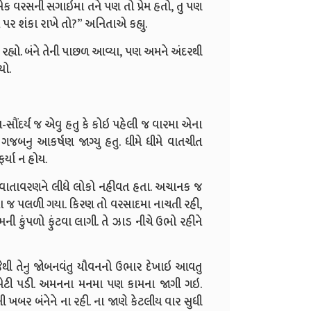
 વરસની સગાઇમા તને પણ તો પ્રેમ હતો, તુ પણ
ા પર શંકા રાખે તો?” અનિતાએ કહ્યુ.
્યો. બંને તેની પાછળ આવ્યા, પણ અમને અંદરથી
યો.
ૌંદર્ય જ એવુ હતુ કે કોઇ પહેલી જ વારમા એના
ે ગજબનુ આકર્ષણ જાગ્યુ હતુ. ધીમે ધીમે વાતચીત
ર્યા ન હોય.
ા વાતાવરણને લીધે લોકો નહીવત હતા. અચાનક જ
 જ પલળી ગયા. કિરણ તો વરસાદમા નાચતી રહી,
ી કુંપળો ફુંટવા લાગી. તે ઝાડ નીચે ઉભો રહીને
, જેથી તેનુ જોબનવંતુ યૌવનનો ઉભાર દેખાઇ આવતુ
ભેટી પડી. અમનના મનમા પણ કામના જાગી ગઇ.
 ખબર બંનેને ના રહી. ના જાણે કેટલીય વાર સુધી