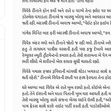
તેના વિચારમા હવે એક જ માર્ગ હતો “ટીના મહેરા”
વિવેકે ટીનાને ફોન કર્યો અને રાતે ૯ વાગ્યે તેના ફ્લેટ પર
ડોરબેલ વગાડતા ટીનાએ જ બારણુ ખોલ્યુ અને આવકાર આપ્યો
જતી રહી. અંદરથી ટીનાનો અવાજ આવ્યો, “વેઇટ ફોર ફાઇવ મિ
પાંચેક મિનિટ બાદ ફરી અંદરથી ટીનાનો અવાજ આવ્યો, “કમ ઇ
વિવેક અંદર ગયો અને ટીનાને જોતો જ રહી ગયો. ટીનાએ બ્લે
હતુ. તે લગભગ પાત્રીસ વરસની હતી પણ હજુ દેખાવે આક
રેગ્યુલર બ્યુટી ટ્ર્રીટમેન્ટનો કમાલ હતો. તેણે શરાબના બે પ
ભરી લીધો. બે શરીરનો ખેલ કલાક સુધી ચાલતો રહ્યો.
વિવેકે પચાસ હજાર રૂપિયાની માંગણી થોડા ખચકાટ સાથે 
થતી રહેશે.” ટીનાએ વિવેકની છાતી પર હાથ ફેરવતા તેના હોઠને
ઘરે આવ્યા બાદ વિવેક એ રાતે ખુબ રડ્યો હતો. કોઇએ એ
હતો. તેને ઇશાની અને માતા પિતાની ખુબ યાદ આવતી હતી. 
તેણે બારણુ ખોલ્યુ. સામે સંજના બેગ્સ લઇને ઉભી હતી, “અ
પાચ ફ્રેંડસ સાથે કાલે નાઇટ પાર્ટી કરતી હતી. પાડોશીઓએ 