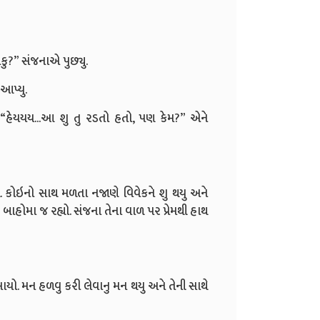
કુ?” સંજનાએ પુછ્યુ.
 આપ્યુ.
 “હેયયય...આ શુ તુ રડતો હતો, પણ કેમ?” એને
. કોઇનો સાથ મળતા નજાણે વિવેકને શુ થયુ અને
બાહોમા જ રહ્યો. સંજના તેના વાળ પર પ્રેમથી હાથ
દેખાયો. મન હળવુ કરી લેવાનુ મન થયુ અને તેની સાથે