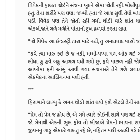
વિવેકની હાલત જોઇને સંજના ખુદને એમા જોતી રહી. બોલીવુ
હતુ. તેના શરીરે પણ ઘણા જખ્મો હતા જે આજ સુધી તેણે બધ
પડી. વિવેક પણ તેને જોતો રહી ગયો. થોડી વારે શાંત
એકબીજાને ગળે મળીને પોતાનો દુખ હળવો કરતા રહ્યા.
“જો વિવેક આ ઇન્ડસ્ટ્રી તારા માટે નથી, તુ અમદાવાદ પાછ
“હવે ત્યા મારુ કઇ છે જ નહી, મમ્મી-પપ્પા પણ ઓફ થઇ ગયા
લીધા. હુ હવે બહુ આગળ વધી ગયો છુ, હવે પાછળ નહી જોઉ
આંખોમા ફરી આંસુ આવી ગયા. સંજનાએ તેને ગળે લગાડ્યો
એકમેકના આલિંગનમા મળી હતી.
***
હિરાબાને લાગ્યુ કે અમન થોડો શાંત થયો હશે એટલે તેની સાથ
“પ્રેમ તો પ્રેમ જ હોય છે, એ ગમે ત્યારે કોઇની સાથે પણ થઇ
જો બેમાથી એકની ભુલ હોય તો બીજાએ પ્રેમની ભાવના રાખ
જીવનનુ ગાડુ એકંદરે ચાલતુ રહે છે, નહિતર પછી અટકી પડે છ