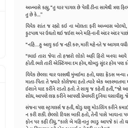
અબ્બાસે કહ્યુ, “તુ યાર પાગલ છે પેલી ટીના સામેથી ત્રણ 
તુ છે કે....”
વિવેક શાંત જ રહ્યો કઇ ના બોલતા ફરી અબ્બાસ બોલ્યો,
ફુટપાથ પર ઉંઘતો થઇ જઇશ અને મહિનાની અંદર અંદર પા
“નહિ….હુ આવુ કઇ જ નહી કરુ, મારી મહેનતે જ આગળ વધીશ.” 
“ભાઇ તારા જેવા તો હજારો લોકો અહી હિરો બનવા આવે છ
હોતી. ભલે તારી એક્ટિંગમા દમ હોય, થોબડુ સુંદર હોય પણ ક
વિવેક છેલ્લા ચાર વરસથી મુંબઇમા હતો, ઘણા ફ્રેંડસ બન્ય
માતા-પિતા તે જ્યારે કોલેજમા હતો ત્યારે એક અકસ્માતમા મ
ઇશાને યાદ કરીને રડતો હતો. તે સાચુ જ કહેતી હતી, “જો 
શોધ, આપણે લગ્ન કરીને આપણી પ્રેમભરી દુનિયા વસાવીશુ. જેમા
સંજના પણ સ્ટ્રગલર્સ જ હતી, થોડુ ઘણુ મોડલિંગ કરીને કમાઇ 
ન કરી શકી. છેલ્લો દિવસ બાકી હતો, તેની પાસે ખાવાના પ
ફોન પર કહી દીધુ, “કાલે બે મહિનાનુ ભાડુ આપજે કાં તો 