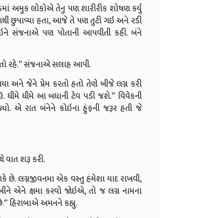
ડમાં અમુક લોકોએ તેનુ પણ શારીરીક શોષણ કર્યુ
ાથી છુપાવ્યા હતા, આજે તે પણ તુટી ગઇ અને રડી
 થઇને સંજનાએ પણ પોતાની આપવીતી કહી. બંને
ો જતો રહે.” સંજનાએ સલાહ આપી.
 અને જેને પ્રેમ કરતો હતો તેણે બીજે લગ્ન કરી
. ધીમે ધીમે આ બધાની ટેવ પડી જશે.” વિવેકની
. એ રાત બંનેને કોઇના હુંફની જરૂર હતી જે
ે વાત શરૂ કરી.
 શકે છે. લગ્નજીવનમા એક વસ્તુ હંમેશા યાદ રાખવી,
ીને એને ક્ષમા કરવો જોઇએ, તો જ લગ્ન નામના
ે.” હિરાબાએ અમનને કહ્યુ.