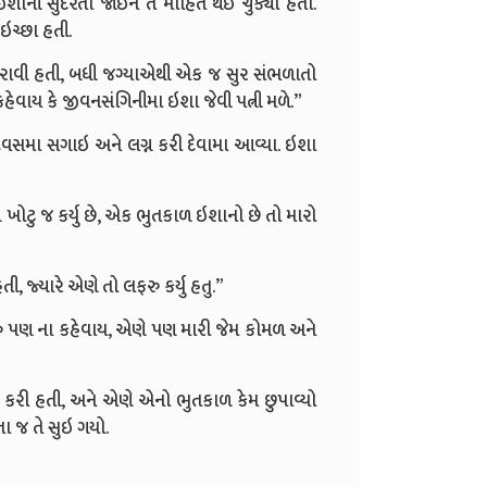
ની સુંદરતા જોઇને તે મોહિત થઇ ચુક્યો હતો.
ચ્છા હતી.
કરાવી હતી, બધી જગ્યાએથી એક જ સુર સંભળાતો
હેવાય કે જીવનસંગિનીમા ઇશા જેવી પત્ની મળે.”
િવસમા સગાઇ અને લગ્ન કરી દેવામા આવ્યા. ઇશા
ટુ જ કર્યુ છે, એક ભુતકાળ ઇશાનો છે તો મારો
, જ્યારે એણે તો લફરુ કર્યુ હતુ.”
ુ પણ ના કહેવાય, એણે પણ મારી જેમ કોમળ અને
 કરી હતી, અને એણે એનો ભુતકાળ કેમ છુપાવ્યો
ા જ તે સુઇ ગયો.