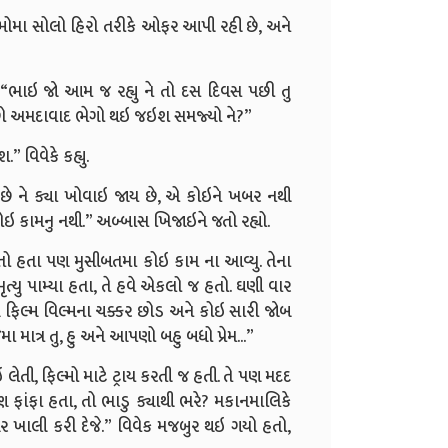
ફિલ્મોમા સોલો હિરો તરીકે ઓફર આપી રહી છે, અને
 “ભાઇ જો આમ જ રહ્યુ ને તો દસ દિવસ પછી તુ
છો અમદાવાદ ભેગો થઇ જઇશ સમજ્યો ને?”
વિવેકે કહ્યુ.
ે ને ક્યા ખોવાઇ જાય છે, એ કોઇને ખબર નથી
ોઇ કામનુ નથી.” અબ્બાસ ખિજાઇને જતો રહ્યો.
ા તો હતા પણ મુસીબતમા કોઇ કામ ના આવ્યુ. તેના
ૃત્યુ પામ્યા હતા, તે હવે એકલો જ હતો. ઘણી વાર
આ ફિલ્મ વિલ્મના ચક્કર છોડ અને કોઇ સારી જોબ
 માત્ર તુ, હુ અને આપણો બહુ બધો પ્રેમ...”
લેતી, ફિલ્મો માટે ટ્રાય કરતી જ હતી. તે પણ મદદ
ણ ફાંફા હતા, તો ભાડુ ક્યાથી ભરે? મકાનમાલિકે
ઘર ખાલી કરી દેજે.” વિવેક મજબુર થઇ ગયો હતો,