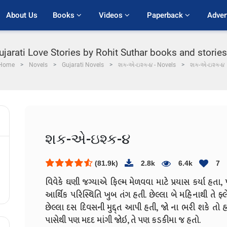
About Us
Books 
Videos 
Paperback 
Adver
Gujarati Love Stories by Rohit Suthar books and stori
Home
Novels
Gujarati Novels
શક-એ-ઇશ્ક-૪ - Novels
શક-એ-ઇશ્ક-૪
શક-એ-ઇશ્ક-૪
(81.9k)
2.8k
6.4k
7
વિવેકે ઘણી જગ્યાએ ફિલ્મ મેળવવા માટે પ્રયાસ કર્યા હતા
આર્થિક પરિસ્થિતિ ખુબ તંગ હતી. છેલ્લા બે મહિનાથી તે 
છેલ્લા દસ દિવસની મુદ્દ્ત આપી હતી, જો ના ભરી શકે તો
પાસેથી પણ મદદ માંગી જોઇ, તે પણ કડકીમા જ હતો.