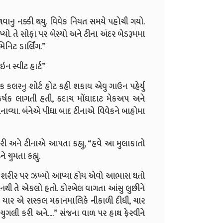
 મળવાનુ નક્કી થયુ. વિવેક નિયત સમયે પહોચી ગયો.
. તે સોફા પર બેસ્યો અને ટીના અંદર બેડરૂમમા
નિટ ડાર્લિંગ.”
ન સ્વીટ હાર્ટ”
ક કલરનુ શોર્ટ હોટ કહી શકાય એવુ ગાઉન પહેર્યુ
ર્ષક લાગતી હતી, કદાચ મોંઘાદાટ મેકઅપ અને
ેગ બનાવ્યા. બંનેએ પીધા બાદ ટીનાએ વિવેકને બાહોમા
કરી અને ટીનાએ આપતા કહ્યુ, “હવે આ મુલાકાતો
 ચુમતા કહ્યુ.
ના શરીર પર ઝખ્મો આપ્યા હોય એવો આભાસ થતો
મનથી તે એકલો હતો. ડોરબેલ વાગતા આંસુ લુછીને
રે યાર એ રાસ્કલ મકાનમાલિકે નીકાળી દીધી, ચાર
ચુગલી કરી અને....” સંજના વાળ પર હાથ ફેરવીને