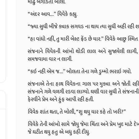
મોઢુ બગાડતા બોલી.
“અંદર આવ....” વિવેકે કહ્યુ.
“જ્યા સુધી બીજે ક્યાક સગવડ ના થાય ત્યા સુધી અહી રહી શ
“હા વાંધો નહી, તુ મારી બેસ્ટ ફ્રેંડ છે યાર.” વિવેકે આછુ સ્મિત
સંજનાને વિવેકની આંખો થોડી લાલ અને સુજાયેલી લાગી,
સમજવામા વાર ન લાગી.
“કઇ નહી એમ જ....” બોલતા તેના ગળે ડુમ્મો ભરાઇ ગયો.
સંજનાએ તેના હાથ વિવેકના ગાલ પર મુક્યા અને જોતી રહી
સંજનાને ગળે વળગી રડવા લાગ્યો. ઘણી વાર સુધી તે સંજનાની 
ફેરવીને પ્રેમ અને હુંફ આપી રહી હતી.
વિવેક શાંત થતા, તે બોલી, “શુ થયુ યાર કહે તો ખરી?”
વિવેકે તેની આંખો સામે જોયુ જેમા ચિંતા અને પ્રેમ ખુદ માટે 
જે ઘટીત થયુ હતુ એ બધુ કહી દીધુ.