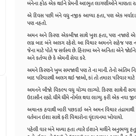
બંનેના હોઠ એક થઇને પ્રેમની અદભુત લાગણીઓને માણતા રહ્
એ દિવસ પછી બંને વધુ નજીક આવ્યા હતા, પણ એક મર્યાદા
પણ નહતો.
અમન અને કિરણ એકબીજા સાથે ખુશ હતા, પણ નજાણે એક 
લગ્ન બાદ બંને અલગ રહેશે. આ વિચાર અમનને સહેજ પણ ન
જેના માટે પોતે જ સર્વસ્વ છે. હિરાબા અને અનિતા એને જોઇ
અને કર્તવ્ય છે કે એમની સેવા કરે.
અમને કિરણને ખુબ સમજાવી પણ તે ના માની. તેનો અંતિમ નિર્ણ
બાદ પરિવારથી અલગ થઇ જાઓ, કાં તો તમારા પરિવાર માટે 
અમનને બીજો વિકલ્પ વધુ યોગ્ય લાગ્યો. કિરણ સાથેની સ
ઉદાસીન રહ્યો. ધીમે ધીમે નોર્મલ થવા લાગ્યુ. ફરી એક નવા
અચાનક હવાથી બારી પછડાઇ અને અમન વિચાર તંદ્રામાથી બ
વર્તમાન ઇશા સાથે ફરી વિચારોના વૃંદાવનમા ખોવાયો.
પહેલી વાર બંને મળ્યા હતા ત્યારે ઇશાને મળીને અનુભવ્યુ 