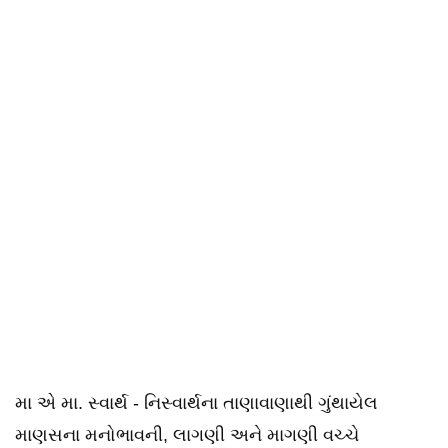
મા એ મા. સ્વાર્થ - નિસ્વાર્થના તાણાવાણાથી ગુંથાયેલ
માણસના મનોભાવની, લાગણી અને માગણી વચ્ચે