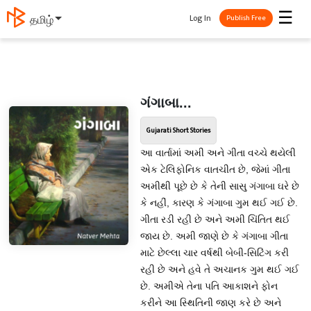
☰
Log In
தமிழ்
Publish Free
ગંગાબા...
Gujarati Short Stories
આ વાર્તામાં અમી અને ગીતા વચ્ચે થયેલી
એક ટેલિફોનિક વાતચીત છે, જેમાં ગીતા
અમીથી પૂછે છે કે તેની સાસુ ગંગાબા ઘરે છે
કે નહીં, કારણ કે ગંગાબા ગુમ થઈ ગઈ છે.
ગીતા રડી રહી છે અને અમી ચિંતિત થઈ
જાય છે. અમી જાણે છે કે ગંગાબા ગીતા
માટે છેલ્લા ચાર વર્ષથી બેબી-સિટિંગ કરી
રહી છે અને હવે તે અચાનક ગુમ થઈ ગઈ
છે. અમીએ તેના પતિ આકાશને ફોન
કરીને આ સ્થિતિની જાણ કરે છે અને