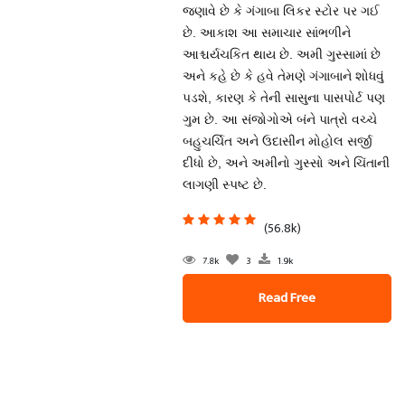
જણાવે છે કે ગંગાબા લિકર સ્ટોર પર ગઈ
છે. આકાશ આ સમાચાર સાંભળીને
આશ્ચર્યચકિત થાય છે. અમી ગુસ્સામાં છે
અને કહે છે કે હવે તેમણે ગંગાબાને શોધવું
પડશે, કારણ કે તેની સાસુના પાસપોર્ટ પણ
ગુમ છે. આ સંજોગોએ બંને પાત્રો વચ્ચે
બહુચર્ચિત અને ઉદાસીન મોહોલ સર્જી
દીધો છે, અને અમીનો ગુસ્સો અને ચિંતાની
લાગણી સ્પષ્ટ છે.
(56.8k)
7.8k
3
1.9k
Read Free