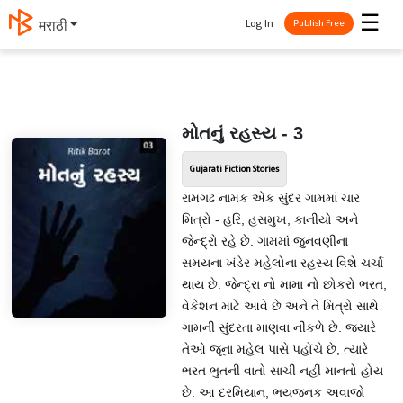
☰
Log In
मराठी
Publish Free
મોતનું રહસ્ય - 3
Gujarati Fiction Stories
રામગઢ નામક એક સુંદર ગામમાં ચાર
મિત્રો - હરિ, હસમુખ, કાનીયો અને
જેન્દ્રો રહે છે. ગામમાં જુનવણીના
સમયના ખંડેર મહેલોના રહસ્ય વિશે ચર્ચા
થાય છે. જેન્દ્રા નો મામા નો છોકરો ભરત,
વેકેશન માટે આવે છે અને તે મિત્રો સાથે
ગામની સુંદરતા માણવા નીકળે છે. જ્યારે
તેઓ જૂના મહેલ પાસે પહોંચે છે, ત્યારે
ભરત ભુતની વાતો સાચી નહીં માનતો હોય
છે. આ દરમિયાન, ભયજનક અવાજો