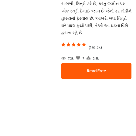
સાંભળી, મિત્રો ડરે છે, પરંતુ જમીન પર
એક સ્ત્રી દેખાઈ જાય છે જેનો ડર તોડીને
હાસ્યમાં ફેરવાય છે. આખરે, બધા મિત્રો
ઘરે પાછા ફર્યા પછી, તેઓ આ ઘટના વિશે
હસતા રહે છે.
(176.2k)
7.2k
7
2.8k
Read Free