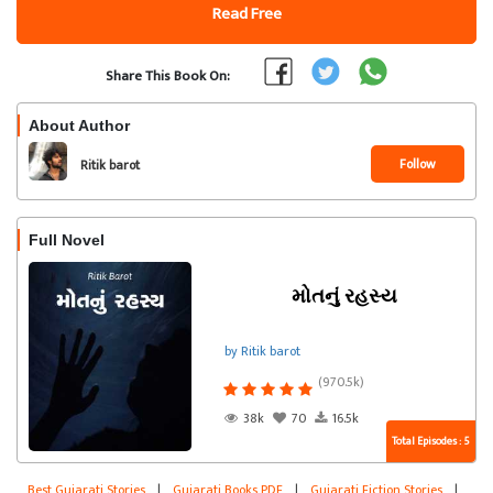
Read Free
Share This Book On:
About Author
Follow
Ritik barot
Full Novel
મોતનું રહસ્ય
by Ritik barot
(970.5k)
38k
70
16.5k
Total Episodes : 5
Best Gujarati Stories
|
Gujarati Books PDF
|
Gujarati Fiction Stories
|