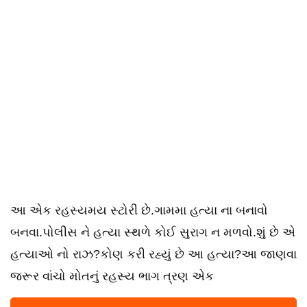
આ એક રહસ્યમય સ્ટોરી છે.ગામમા હત્યા ના બનાવો
બનવા.પોલીસ ને હત્યા સ્થળે કોઈ સુરાગ ન મળવો.શું છે એ
હત્યાઓ નો રાઝ?કોણ કરી રહ્યું છે આ હત્યા?આ જાણવા
જરૂર વાંચો મોતનું રહસ્ય ભાગ ત્રણ એક