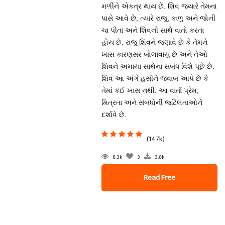
મળીને એકત્ર થાય છે. શિવ જ્યારે તેમના
પાસે આવે છે, ત્યારે રાજુ, કાળુ અને જોની
ચા પીતા અને શિવની સાથે વાતો કરતા
હોય છે. રાજુ શિવને જણાવે છે કે તેમને
ખાસ કારણસર બોલાવાયું છે અને તેઓ
શિવને અમાયા સાથેના સંબંધ વિશે પૂછે છે.
શિવ આ અંગે હસીને જવાબ આપે છે કે
તેમાં કંઈ ખાસ નથી. આ વાર્તા પ્રેમ,
મિત્રતા અને સંબંધોની જટિલતાઓને
દર્શાવે છે.
(147k)
8.3k
3
3.8k
Read Free