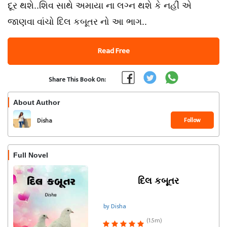
દૂર થશે..શિવ સાથે અમાયા ના લગ્ન થશે કે નહીં એ
જાણવા વાંચો દિલ કબૂતર નો આ ભાગ..
Read Free
Share This Book On:
About Author
Follow
Disha
Full Novel
દિલ કબૂતર
by Disha
(1.5m)