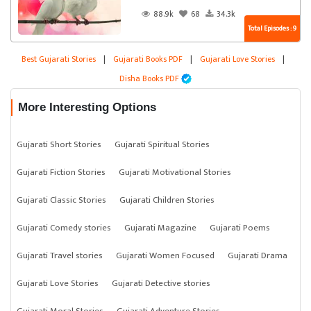
88.9k
68
34.3k
Total Episodes : 9
Best Gujarati Stories
|
Gujarati Books PDF
|
Gujarati Love Stories
|
Disha Books PDF
More Interesting Options
Gujarati Short Stories
Gujarati Spiritual Stories
Gujarati Fiction Stories
Gujarati Motivational Stories
Gujarati Classic Stories
Gujarati Children Stories
Gujarati Comedy stories
Gujarati Magazine
Gujarati Poems
Gujarati Travel stories
Gujarati Women Focused
Gujarati Drama
Gujarati Love Stories
Gujarati Detective stories
Gujarati Moral Stories
Gujarati Adventure Stories