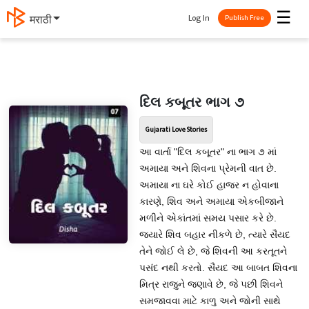
☰
Log In
मराठी
Publish Free
દિલ કબૂતર ભાગ ૭
Gujarati Love Stories
આ વાર્તા "દિલ કબૂતર" ના ભાગ ૭ માં
અમાયા અને શિવના પ્રેમની વાત છે.
અમાયા ના ઘરે કોઈ હાજર ન હોવાના
કારણે, શિવ અને અમાયા એકબીજાને
મળીને એકાંતમાં સમય પસાર કરે છે.
જ્યારે શિવ બહાર નીકળે છે, ત્યારે સૈયદ
તેને જોઈ લે છે, જે શિવની આ કરતૂતને
પસંદ નથી કરતો. સૈયદ આ બાબત શિવના
મિત્ર રાજુને જણાવે છે, જે પછી શિવને
સમજાવવા માટે કાળુ અને જોની સાથે