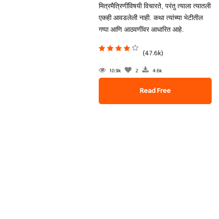
मित्रमैत्रिणींविषयी विचारते, परंतु त्याला त्यातली
एकही आवडलेली नाही. कथा त्यांच्या भेटीतील
गप्पा आणि आठवणींवर आधारित आहे.
(47.6k)
10.9k
2
4.6k
Read Free