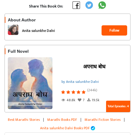
Share This Book On:
About Author
Follow
Anita salunkhe Dalvi
Full Novel
अपराध बोध
by Anita salunkhe Dalvi
(244k)
48.8k
7
19.5k
Total Episodes : 4
Best Marathi Stories
|
Marathi Books PDF
|
Marathi Fiction Stories
|
Anita salunkhe Dalvi Books PDF