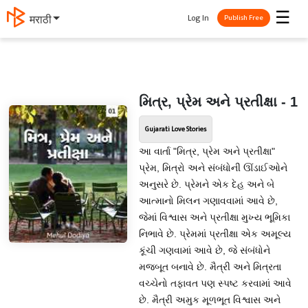
☰
Log In
मराठी
Publish Free
મિત્ર, પ્રેમ અને પ્રતીક્ષા - 1
Gujarati Love Stories
આ વાર્તા "મિત્ર, પ્રેમ અને પ્રતીક્ષા"
પ્રેમ, મિત્રો અને સંબંધોની ઊંડાઈઓને
અનુસરે છે. પ્રેમને એક દેહ અને બે
આત્માનો મિલન ગણાવવામાં આવે છે,
જેમાં વિશ્વાસ અને પ્રતીક્ષા મુખ્ય ભૂમિકા
નિભાવે છે. પ્રેમમાં પ્રતીક્ષા એક અમૂલ્ય
કૂંચી ગણવામાં આવે છે, જે સંબંધોને
મજબૂત બનાવે છે. મૈત્રી અને મિત્રતા
વચ્ચેનો તફાવત પણ સ્પષ્ટ કરવામાં આવે
છે. મૈત્રી અમુક મૂળભૂત વિશ્વાસ અને