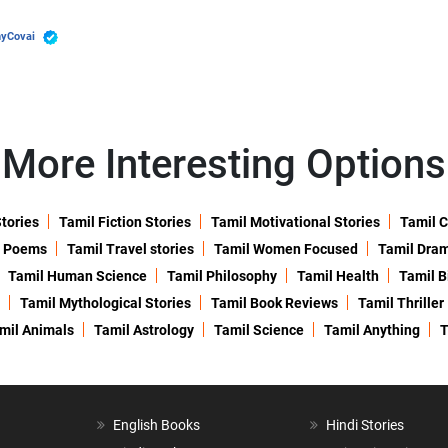
hyCovai
More Interesting Options
Stories
Tamil Fiction Stories
Tamil Motivational Stories
Tamil C
l Poems
Tamil Travel stories
Tamil Women Focused
Tamil Dra
Tamil Human Science
Tamil Philosophy
Tamil Health
Tamil B
Tamil Mythological Stories
Tamil Book Reviews
Tamil Thriller
mil Animals
Tamil Astrology
Tamil Science
Tamil Anything
T
English Books
Hindi Stories