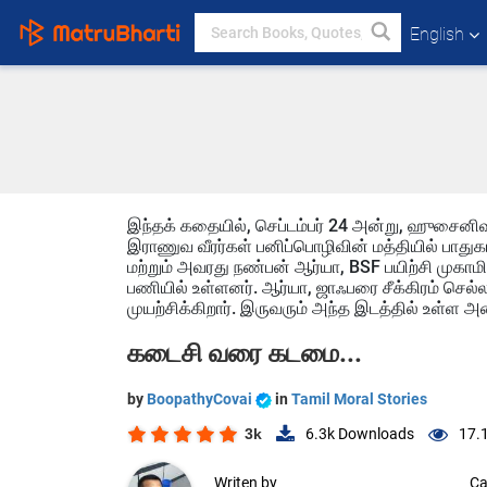
English
இந்தக் கதையில், செப்டம்பர் 24 அன்று, ஹுசைனிவ
இராணுவ வீரர்கள் பனிப்பொழிவின் மத்தியில் பாதுகா
மற்றும் அவரது நண்பன் ஆர்யா, BSF பயிற்சி முகாமில்
பணியில் உள்ளனர். ஆர்யா, ஜாஃபரை சீக்கிரம் செ
முயற்சிக்கிறார். இருவரும் அந்த இடத்தில் உள்ள அ
கடைசி வரை கடமை...
by
BoopathyCovai
in
Tamil Moral Stories
3k
6.3k
Downloads
17.
Writen by
Ca