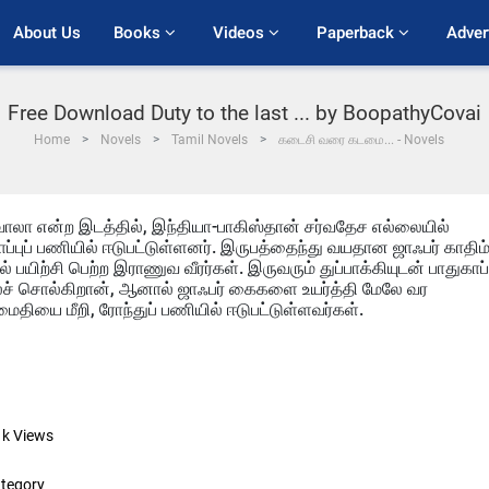
About Us
Books 
Videos 
Paperback 
Adver
Free Download Duty to the last ... by BoopathyCovai
Home
Novels
Tamil Novels
கடைசி வரை கடமை... - Novels
ாலா என்ற இடத்தில், இந்தியா-பாகிஸ்தான் சர்வதேச எல்லையில்
ப்புப் பணியில் ஈடுபட்டுள்ளனர். இருபத்தைந்து வயதான ஜாஃபர் காதிம
 பயிற்சி பெற்ற இராணுவ வீரர்கள். இருவரும் துப்பாக்கியுடன் பாதுகாப்ப
ல்லச் சொல்கிறான், ஆனால் ஜாஃபர் கைகளை உயர்த்தி மேலே வர
மைதியை மீறி, ரோந்துப் பணியில் ஈடுபட்டுள்ளவர்கள்.
1k
Views
tegory