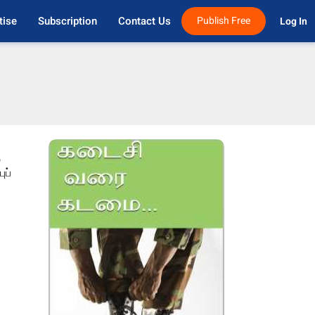
tise
Subscription
Contact Us
Publish Free
Log In 
்
ுப்