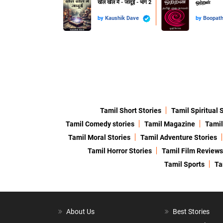
खेल खेल में - जादूई - भाग 2
ஒற்றன்
by
Kaushik Dave
by
Boopat
Tamil Short Stories
Tamil Spiritual 
Tamil Comedy stories
Tamil Magazine
Tami
Tamil Moral Stories
Tamil Adventure Stories
Tamil Horror Stories
Tamil Film Reviews
Tamil Sports
Ta
About Us
Best Stories