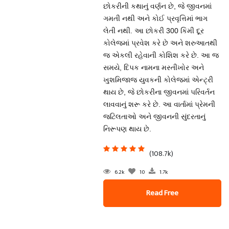
છોકરીની કથાનું વર્ણન છે, જે જીવનમાં
ગમતી નથી અને કોઈ પ્રવૃત્તિમાં ભાગ
લેતી નથી. આ છોકરી 300 કિમી દૂર
કોલેજમાં પ્રવેશ કરે છે અને શરુઆતથી
જ એકલી રહેવાની કોશિશ કરે છે. આ જ
સમયે, દિપક નામના મસ્તીખોર અને
ખુશમિજાજ યુવકની કોલેજમાં એન્ટ્રી
થાય છે, જે છોકરીના જીવનમાં પરિવર્તન
લાવવાનું શરૂ કરે છે. આ વાર્તામાં પ્રેમની
જટિલતાઓ અને જીવનની સુંદરતાનું
નિરૂપણ થાય છે.
(108.7k)
6.2k
10
1.7k
Read Free