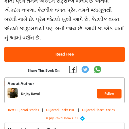
કાતો પ્રેમ તમને એકદમ સઁટ્રોન્ગ બનાવે છે અથવા
એકદમ નબળા. કેટલીક વખત પ્રેમ તમને જડમૂળથી
બદલી નાખે છે. પ્રેમ જેટલો ખુશી આપે છે, કેટલીક વખત
એટલો જ દુઃખદાયી પણ બની જાય છે. આવી જ એક વાર્તા
નું આમાં વર્ણન છે.
Read Free
Share This Book On:
About Author
Follow
Dr Jay Raval
Best Gujarati Stories
|
Gujarati Books PDF
|
Gujarati Short Stories
|
Dr Jay Raval Books PDF