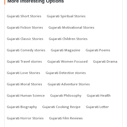
More Interesting Options
Gujarati Short Stories
Gujarati Spiritual Stories
Gujarati Fiction Stories
Gujarati Motivational Stories
Gujarati Classic Stories
Gujarati Children Stories
Gujarati Comedy stories
Gujarati Magazine
Gujarati Poems
Gujarati Travel stories
Gujarati Women Focused
Gujarati Drama
Gujarati Love Stories
Gujarati Detective stories
Gujarati Moral Stories
Gujarati Adventure Stories
Gujarati Human Science
Gujarati Philosophy
Gujarati Health
Gujarati Biography
Gujarati Cooking Recipe
Gujarati Letter
Gujarati Horror Stories
Gujarati Film Reviews