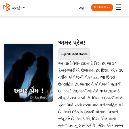
☰
Log In
मराठी
Publish Free
અમર પ્રેમ!
Gujarati Short Stories
આ વાર્તા વેલેન્ટાઇન ડે વિશે છે, જે 14
ફેબ્રુઆરીએ ઉજવાય છે. દિશા, એક 30
વર્ષીય કોલેજની લેક્ચરર, આ દિવસે
ઉત્સાહિત છે. જ્યારે તે કોલેજમાં પહોંચી
છે, ત્યારે વિદ્યાર્થીઓ તેને વેલેન્ટાઇન ડે
ની શુભેચ્છા પાઠવે છે. દિશા વિદ્યાર્થીઓને
પ્રેમ વિશે ચર્ચા કરવા માટે પ્રોત્સાહિત કરે
છે, અને દરેક વિદ્યાર્થી પોતાના વિચારો
રજૂ કરે છે. આ પછી, દિશા એક વાર્તા
સંભળાવવાનું શરૂ કરે છે, જેમાં એક સરળ