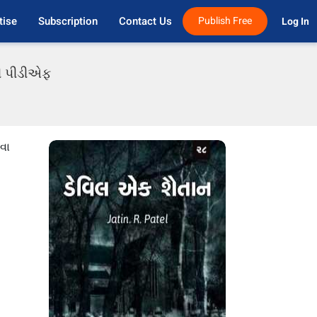
tise
Subscription
Contact Us
Publish Free
Log In 
તી પીડીએફ
રવા