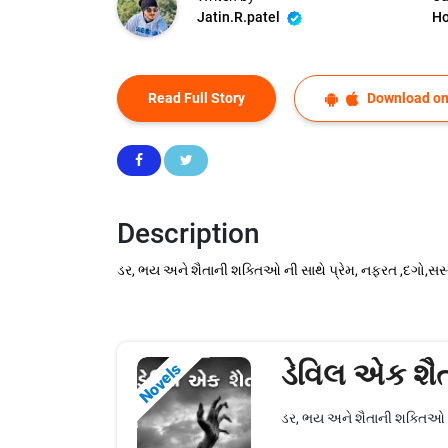
Jatin.R.patel
Ho
Read Full Story
Download on
Description
ડર, ભય અને શૈતાની શક્તિઓ ની સાથે પ્રેમ, નફરત ,દગો,સસ્
ડેવિલ એક શૈ
Novels
ડર, ભય અને શૈતાની શક્તિઓ ની 