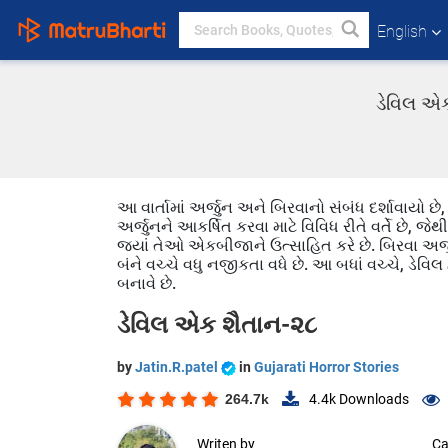
English
ડેવિલ એક
આ વાર્તામાં અર્જુન અને બિરવાનો સંબંધ દર્શાવાયો છ
અર્જુનને આકર્ષિત કરવા માટે વિવિધ રીતે વર્તે છે, જે
જ્યાં તેઓ એકબીજાને ઉત્સાહિત કરે છે. બિરવા અર્જુન
બંને વચ્ચે વધુ નજીકતા વધે છે. આ બધાં વચ્ચે, ડેવિલ
બનાવે છે.
ડેવિલ એક શૈતાન-૨૮
by
Jatin.R.patel
in
Gujarati Horror Stories
264.7k
4.4k
Downloads
Writen by
Ca