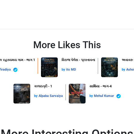
More Likes This
એક રહસ્યમય ગામ - ભાગ 1
વિરાજ પેલેસ - પ્રસ્તાવના
અવાવરુ 
iradiya
by
its MD
by
Asho
કાલરાત્રી - 1
સાથિયા - ભાગ-4
by
Alpaba Sarvaiya
by
Mehul Kumar