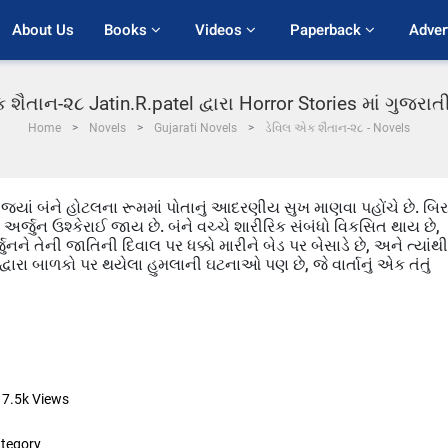
About Us
Books 
Videos 
Paperback 
Adver
 શૈતાન-૨૮ Jatin.R.patel દ્વારા Horror Stories માં ગુજરા
Home
Novels
Gujarati Novels
ડેવિલ એક શૈતાન-૨૮ - Novels
ે, જ્યાં બંને હોટલના રૂમમાં પોતાનું આદરણીય સુખ માણવા પહોંચે છે. બિ
થી અર્જુન ઉશ્કેરાઈ જાય છે. બંને વચ્ચે શારીરિક સંબંધો વિકસિત થાય છે,
ને તેની જાતિની દિવાલ પર ધક્કો મારીને બેડ પર બેસાડે છે, અને ત્યાંથી
 દ્વારા બાળકો પર થયેલા હુમલાની ઘટનાઓ પણ છે, જે વાર્તાનું એક તંતું
7.5k
Views
tegory