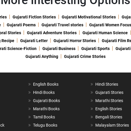
More Interesting Options
ries
Gujarati Fiction Stories
Gujarati Motivational Stories
Gujar
e
Gujarati Poems
Gujarati Travel stories
Gujarati Women Focu
oral Stories
Gujarati Adventure Stories
Gujarati Human Science
g Recipe
Gujarati Letter
Gujarati Horror Stories
Gujarati Film R
rati Science-Fiction
Gujarati Business
Gujarati Sports
Gujarati
Gujarati Anything
Gujarati Crime Stories
English Books
Hindi Stories
Hindi Books
Gujarati Stories
Gujarati Books
Marathi Stories
Marathi Books
English Stories
Tamil Books
Bengali Stories
ack
Telugu Books
Malayalam Stories