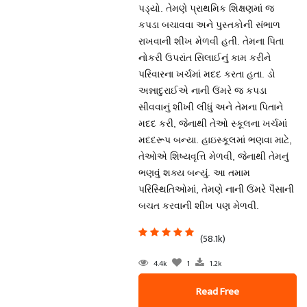
પડ્યો. તેમણે પ્રાથમિક શિક્ષણમાં જ
કપડા બચાવવા અને પુસ્તકોની સંભાળ
રાખવાની શીખ મેળવી હતી. તેમના પિતા
નોકરી ઉપરાંત સિલાઈનું કામ કરીને
પરિવારના ખર્ચમાં મદદ કરતા હતા. ડો
અન્નાદુરાઈએ નાની ઉંમરે જ કપડા
સીવવાનું શીખી લીધું અને તેમના પિતાને
મદદ કરી, જેનાથી તેઓ સ્કૂલના ખર્ચમાં
મદદરૂપ બન્યા. હાઇસ્કૂલમાં ભણવા માટે,
તેઓએ શિષ્યવૃત્તિ મેળવી, જેનાથી તેમનું
ભણવું શક્ય બન્યું. આ તમામ
પરિસ્થિતિઓમાં, તેમણે નાની ઉંમરે પૈસાની
બચત કરવાની શીખ પણ મેળવી.
(58.1k)
4.4k
1
1.2k
Read Free