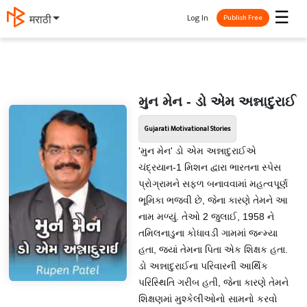
☰
Log In
मराठी
Publish Free
મુન મેન - ડો એમ અન્નાદુરાઈ
Gujarati Motivational Stories
'મુન મેન' ડો એમ અન્નાદુરાઈએ
ચંદ્રયાન-1 મિશન દ્વારા ભારતના સ્પેસ
પ્રોગ્રામને સફળ બનાવવામાં મહત્વપૂર્ણ
ભૂમિકા ભજવી છે, જેના કારણે તેમને આ
નામ મળ્યું. તેઓ 2 જુલાઈ, 1958 ને
તમિલનાડુના કોધાવડી ગામમાં જન્મ્યા
હતા, જ્યાં તેમના પિતા એક શિક્ષક હતા.
ડો અન્નાદુરાઈના પરિવારની આર્થિક
પરિસ્થિતિ ગરીબ હતી, જેના કારણે તેમને
શિક્ષણમાં મુશ્કેલીઓનો સામનો કરવો