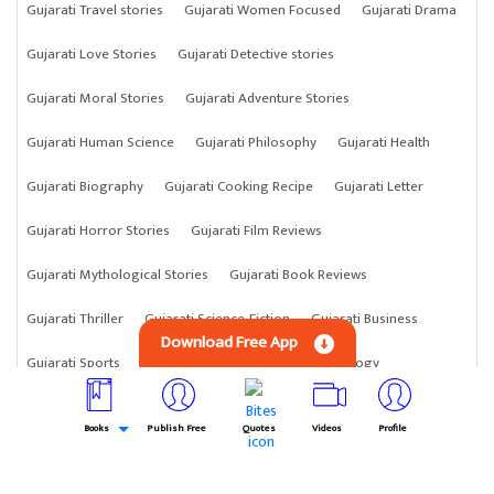
Gujarati Travel stories
Gujarati Women Focused
Gujarati Drama
Gujarati Love Stories
Gujarati Detective stories
Gujarati Moral Stories
Gujarati Adventure Stories
Gujarati Human Science
Gujarati Philosophy
Gujarati Health
Gujarati Biography
Gujarati Cooking Recipe
Gujarati Letter
Gujarati Horror Stories
Gujarati Film Reviews
Gujarati Mythological Stories
Gujarati Book Reviews
Gujarati Thriller
Gujarati Science-Fiction
Gujarati Business
Download Free App
Gujarati Sports
Gujarati Animals
Gujarati Astrology
Gujarati Science
Gujarati Anything
Gujarati Crime Stories
Books
Publish Free
Quotes
Videos
Profile