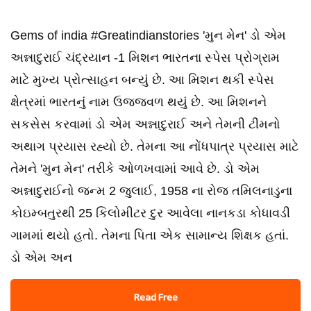
Gems of india #Greatindianstories 'મુન મેન' ડો એમ
અન્નાદુરાઈ ચંદ્રયાન -1 મિશન ભારતના સ્પેસ પ્રોગ્રામ
માટે મુખ્ય પ્રોત્સાહન બન્યું છે. આ મિશન થકી સ્પેસ
ક્ષેત્રમાં ભારતનું નામ ઉજજવળ થયું છે. આ મિશનને
સકસેસ કરવામાં ડો એમ અન્નાદુરાઈ અને તેમની ટીમનો
અથાગ પ્રયાસ રહ્યો છે. તેમના આ નોંધપાત્ર પ્રયાસ માટે
તેમને 'મુન મેન' તરીકે ઓળખવામાં આવે છે. ડો એમ
અન્નાદુરાઈનો જન્મ 2 જુલાઈ, 1958 ના રોજ તમિલનાડુના
કોઇમ્બતુરથી 25 કિલોમીટર દુર આવેલા નાનકડા કોધાવડી
ગામમાં થયો હતો. તેમના પિતા એક સામાન્ય શિક્ષક હતાં.
ડો એમ અન
Read Free