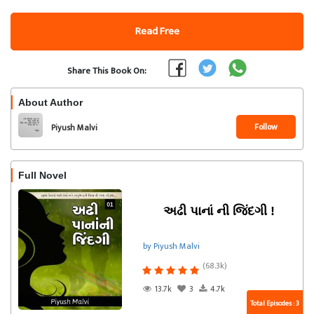
Read Free
Share This Book On:
About Author
Follow
Piyush Malvi
Full Novel
અઢી પાનાં ની જિંદગી !
by Piyush Malvi
(68.3k)
13.7k
3
4.7k
Total Episodes : 3