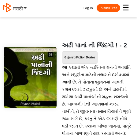
☰
Log In
मराठी
Publish Free
અઢી પાનાં ની જિંદગી ! - 2
Gujarati Fiction Stories
આ કથામાં એક વ્યક્તિના મનની અશાંતિ
અને સંપુર્ણતા માટેની તલાશને દર્શાવવામાં
આવી છે. તે પોતાના જીવનમાં આવતી
કશમકશમાં ઝઝૂમતો છે અને ડાયરીમાં
લખેલા અઢી પાનાંઓની મહત્તા સમજતો
છે. બાલ્કનીમાંથી આકાશમાં નજર
નાખીને, તે જીવનના તમામ વિચારોને ભૂલી
જવા માંગે છે, પરંતુ તે એક જ ક્ષણે નીચે
પડી જાય છે. કથાના બીજા ભાગમાં, પાત્રે
પોતાના બાળપણને યાદ કરવામાં આનંદ