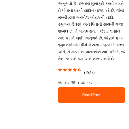
અનુભવો છે. ટ્રેનમાં મુસાફરી કરતી વખતે
તે પોતાના ઘરની યાદોને તાજા કરે છે, જેમાં
મમ્મી દ્વારા બનાવેલ ખોરાકની યાદો,
સ્કૂલના દિવસો અને પિતાની સાથેની મજા
શામેલ છે. તે બાળપણના મજેદાર ક્ષણોને
યાદ કરીને ખુશી અનુભવે છે, જે હવે પુખ્ત
જીવનમાં ધીમે ધીમે વિસરાઈ રહ્યા છે. કથા
અંતે, તે ડાયરીના પાનાંઓને યાદ કરે છે, જે
તેના શ્વાસને ઠંડા અને શાંત બનાવે છે.
(19.3k)
4.1k
1
1.5k
Read Free