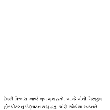
દેવકી વિશ્વાસ આજે ખુબ ખુશ હતો. આજે એની ચિરંજીવ
હોસ્પીટલનું ઉદ્ઘાટન થયું હતું. એણે જોયેલા સ્વપ્નને