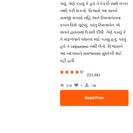
ગયું. તેણે કહ્યું કે હવે તે દેવકી સાથે લગ્ન
નથી કરી શકતો. વિશ્વાસે આ વાતને
સમજી શક્યો નહિ અને સ્મિતાબેનના
વચન વિશે પૂછ્યું, પરંતુ સ્મિતાબેન એ
વાતને હાસ્યમાં ઉડાવી દીધી. તેણે કહ્યું કે
તે સફળતાને વધારવા માટે કહ્યું હતું, પરંતુ
હવે તે серьезно નથી લેતો. વિશ્વાસને
આ બદલાવને સમજવામાં મુશ્કેલી થઈ
રહી હતી.
(122.6k)
6.7k
5
1.9k
Read Free