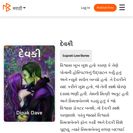
☰
Log In
मराठी
Publish Free
દેવકી
Gujarati Love Stories
વિશ્વાસ ખૂબ ખુશ હતો કારણ કે તેણે
પોતાની હોસ્પિટલનું ઉદ્ઘાટન કર્યું હતું
અને ન્યુરો સર્ચન બન્યો હતો. તે દેવકીને
યાદ કરીને ખુશ હતો, જે તેની સાથે ધોરણ
દસમાં ભણી હતી. તેમની મિત્રી અતુટ હતી
અને સ્મિતાબેનએ કહ્યું હતું કે જો
વિશ્વાસ ડૉક્ટર બનશે, તો દેવકી સાથે
પરણાવશે. પરંતુ જ્યારે વિશ્વાસે
સ્મિતાબેનને ફોન કર્યો અને દેવકી વિશે
પૂછ્યું, ત્યારે સ્મિતાબેનનું વલણ બદલાઈ