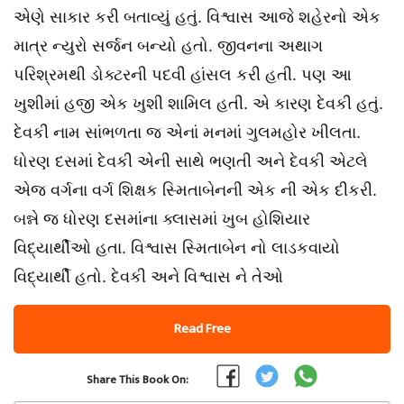
એણે સાકાર કરી બતાવ્યું હતું. વિશ્વાસ આજે શહેરનો એક
માત્ર ન્યુરો સર્જન બન્યો હતો. જીવનના અથાગ
પરિશ્રમથી ડોક્ટરની પદવી હાંસલ કરી હતી. પણ આ
ખુશીમાં હજી એક ખુશી શામિલ હતી. એ કારણ દેવકી હતું.
દેવકી નામ સાંભળતા જ એનાં મનમાં ગુલમહોર ખીલતા.
ધોરણ દસમાં દેવકી એની સાથે ભણતી અને દેવકી એટલે
એજ વર્ગના વર્ગ શિક્ષક સ્મિતાબેનની એક ની એક દીકરી.
બન્ને જ ધોરણ દસમાંના ક્લાસમાં ખુબ હોશિયાર
વિદ્યાર્થીઓ હતા. વિશ્વાસ સ્મિતાબેન નો લાડકવાયો
વિદ્યાર્થી હતો. દેવકી અને વિશ્વાસ ને તેઓ
Read Free
Share This Book On: