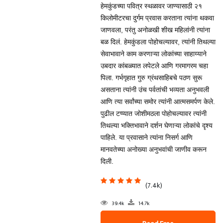
हेमकुंडच्या पवित्र स्थळावर जाण्यासाठी २१
किलोमीटरचा दुर्गम प्रवास करताना त्यांना थकवा
जाणवला, परंतु अनोळखी शीख महिलांनी त्यांना
बळ दिलं. हेमकुंडला पोहोचल्यावर, त्यांनी तिथल्या
सेवाभावाने काम करणाऱ्या लोकांच्या साहाय्याने
उबदार कांबळ्यात लपेटले आणि गरमागरम चहा
पिला. गर्भगृहात गुरु ग्रंथसाहिबचे पठण सुरू
असताना त्यांनी उंच पर्वतांची भव्यता अनुभवली
आणि त्या सर्वांच्या समोर त्यांनी आत्मसमर्पण केले.
पुढील टप्प्यात जोशीमठला पोहोचल्यावर त्यांनी
तिथल्या भक्तिभावाने दर्शन घेणाऱ्या लोकांचे दृश्य
पाहिले. या प्रवासाने त्यांना निसर्ग आणि
मानवतेच्या अनोख्या अनुभवांची जाणीव करून
दिली.
(7.4k)
39.4k
14.7k