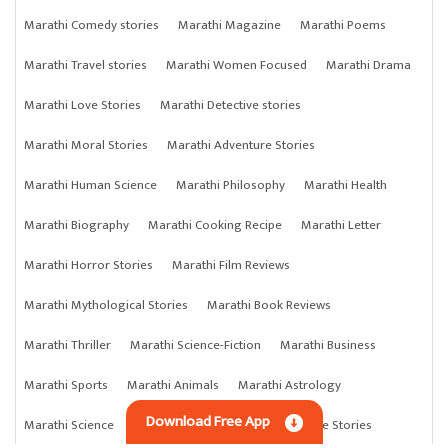
Marathi Comedy stories
Marathi Magazine
Marathi Poems
Marathi Travel stories
Marathi Women Focused
Marathi Drama
Marathi Love Stories
Marathi Detective stories
Marathi Moral Stories
Marathi Adventure Stories
Marathi Human Science
Marathi Philosophy
Marathi Health
Marathi Biography
Marathi Cooking Recipe
Marathi Letter
Marathi Horror Stories
Marathi Film Reviews
Marathi Mythological Stories
Marathi Book Reviews
Marathi Thriller
Marathi Science-Fiction
Marathi Business
Marathi Sports
Marathi Animals
Marathi Astrology
Download Free App
Marathi Science
Marathi Anything
Marathi Crime Stories