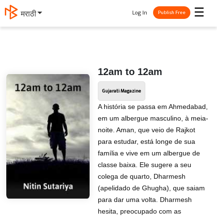
☰
Log In
मराठी
Publish Free
12am to 12am
Gujarati Magazine
A história se passa em Ahmedabad,
em um albergue masculino, à meia-
noite. Aman, que veio de Rajkot
para estudar, está longe de sua
família e vive em um albergue de
classe baixa. Ele sugere a seu
colega de quarto, Dharmesh
(apelidado de Ghugha), que saiam
para dar uma volta. Dharmesh
hesita, preocupado com as