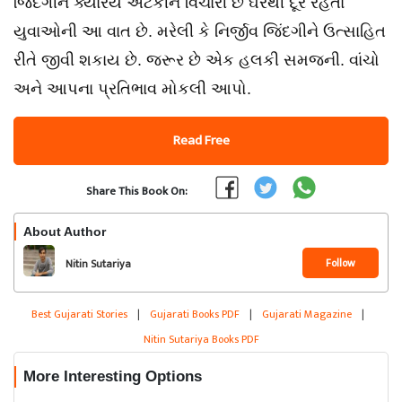
જિંદગીને ક્યારેય અટકીને વિચારી છે ઘરથી દૂર રહેતા
યુવાઓની આ વાત છે. મરેલી કે નિર્જીવ જિંદગીને ઉત્સાહિત
રીતે જીવી શકાય છે. જરૂર છે એક હલકી સમજની. વાંચો
અને આપના પ્રતિભાવ મોકલી આપો.
Read Free
Share This Book On:
About Author
Follow
Nitin Sutariya
Best Gujarati Stories
|
Gujarati Books PDF
|
Gujarati Magazine
|
Nitin Sutariya Books PDF
More Interesting Options