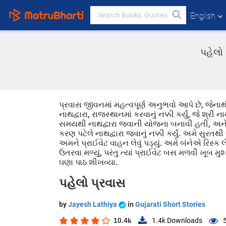
English
પહેલો 
પ્રવાસ જીવનમાં મહત્વપૂર્ણ અનુભવો આપે છે, જેનાથ
નાથદ્વારા, રાજસ્થાનમાં કરવાનું નક્કી કર્યું, જે શ
સમયથી નાથદ્વારા જવાની યોજના બનાવી હતી, અને 
કરણ પટેલે નાથદ્વારા જવાનું નક્કી કર્યું. અમે સુર
અમને પ્રાઈવેટ વાહન લેવું પડ્યું. અમે બંનેએ રિસ્ક લ
ઉતરવા મળ્યું, પરંતુ ત્યાં પ્રાઈવેટ બસ મળવી ખૂબ 
ઘણા પાઠ શીખવ્યા.
પહેલો પ્રવાસ
by
Jayesh Lathiya
in
Gujarati Short Stories
10.4k
1.4k
Downloads