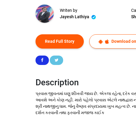
Writen by
Ca
Jayesh Lathiya
Sh
Read Full Story
Download on
Description
પ્રવાસ જીવનમાં ઘણુ શીખવી જાય છે. એકલા રહેતા, દરેક વસ
આવશે અને કોણ નહી. મારો પહેલો પ્રવાસ એટલે નાથદ્વારા
શ્રી નાથજીનુ ધામ. જેનુ વૈષ્ણવ સંપ્રદાયમા ખુબ મહત્વ છે. 
દર્શન કરવાની તથા ફરવાની મજાજ કાઈક