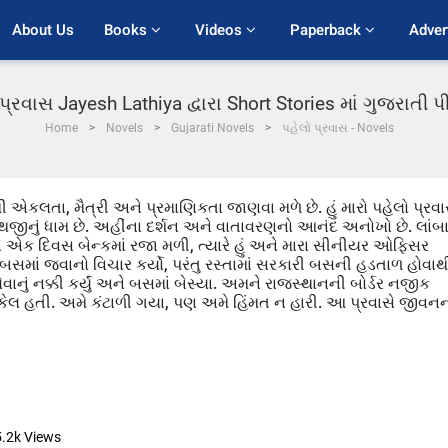
About Us
Books 
Videos 
Paperback 
Adver
પ્રવાસ Jayesh Lathiya દ્વારા Short Stories માં ગુજરાતી
Home
Novels
Gujarati Novels
પહેલો પ્રવાસ - Novels
ી એકલતા, મૈત્રી અને પ્રમાણિકતા જાણવા મળે છે. હું મારો પહેલો પ્રવ
્રી નાથજીનું ધામ છે. અહીંના દર્શન અને વાતાવરણનો આનંદ અનોખો છે. લાંબ
એક દિવસ બેન્કમાં રજા મળી, ત્યારે હું અને મારા સીનીયર ઓફિસર
તથી બસમાં જવાનો વિચાર કર્યો, પરંતુ રસ્તામાં સરકારી બસની હડતાળ હોવાથ
ેવાનું નક્કી કર્યું અને બસમાં બેસ્યા. અમને રાજસ્થાનની બોર્ડર નજીક
મુશ્કેલ હતી. અમે કંટાળી ગયા, પણ અમે હિંમત ન હારી. આ પ્રવાસે જીવન
5.2k
Views