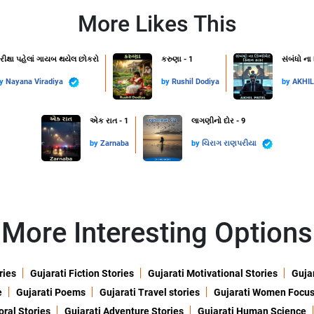
More Likes This
રીક્ષા પહેલાં ગાયબ થયેલ છોકરો
કરુણા - 1
સંબંધો ના
by
Nayana Viradiya
by
Rushil Dodiya
by
AKHI
એક રાત - 1
લાગણીનો દોર - 9
by
Zarnaba
by
ચિરાગ રાણપરીયા
More Interesting Options
ries
Gujarati Fiction Stories
Gujarati Motivational Stories
Gujar
e
Gujarati Poems
Gujarati Travel stories
Gujarati Women Focu
oral Stories
Gujarati Adventure Stories
Gujarati Human Science