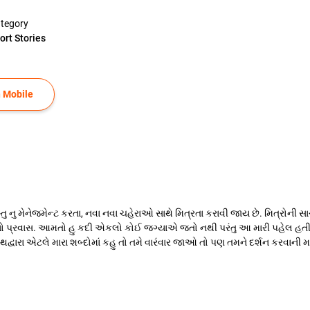
tegory
ort Stories
 Mobile
્તુ નુ મેનેજમેન્ટ કરતા, નવા નવા ચહેરાઓ સાથે મિત્રતા કરાવી જાય છે. મિત્ર
 નો પ્રવાસ. આમતો હુ કદી એકલો કોઈ જગ્યાએ જતો નથી પરંતુ આ મારી પહેલ હતી
નાથદ્વારા એટલે મારા શબ્દોમાં કહુ તો તમે વારંવાર જાઓ તો પણ તમને દર્શન કરવાની 