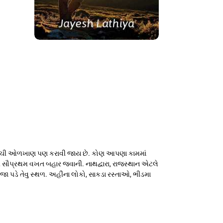
ોની સાચી ઓળખાણ પણ કરાવી જાય છે. કોણ આપણા કામમાં
 સૌપ્રથમ વખત બહાર જવાની. નાથદ્વારા, રાજસ્થાન એટલે
મજા પડે તેવુ સ્થળ. અહીંના લોકો, સાકડા રસ્તાઓ, ભીડમા