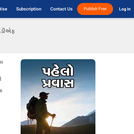
tise
Subscription
Contact Us
Publish Free
Log In 
 પીડીએફ
ાસ
ા
ી
ના