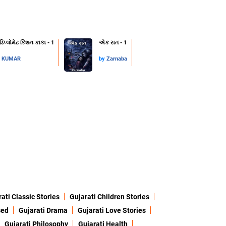
 ડિપ્લોમેટ કિશન કાકા - 1
એક રાત - 1
L KUMAR
by
Zarnaba
ati Classic Stories
Gujarati Children Stories
sed
Gujarati Drama
Gujarati Love Stories
Gujarati Philosophy
Gujarati Health