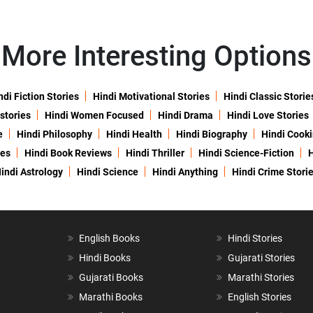
More Interesting Options
ndi Fiction Stories
Hindi Motivational Stories
Hindi Classic Storie
 stories
Hindi Women Focused
Hindi Drama
Hindi Love Stories
e
Hindi Philosophy
Hindi Health
Hindi Biography
Hindi Cook
ies
Hindi Book Reviews
Hindi Thriller
Hindi Science-Fiction
H
indi Astrology
Hindi Science
Hindi Anything
Hindi Crime Stori
English Books
Hindi Stories
Hindi Books
Gujarati Stories
Gujarati Books
Marathi Stories
Marathi Books
English Stories