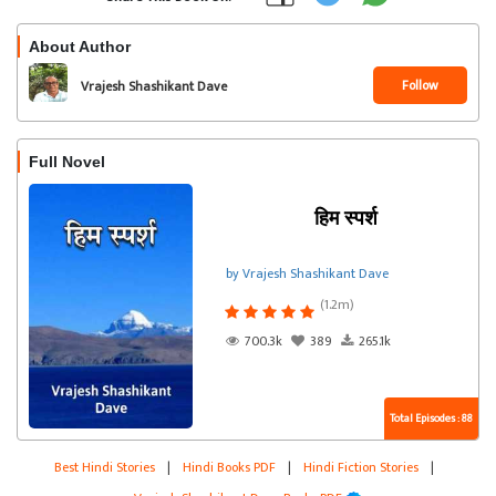
About Author
Follow
Vrajesh Shashikant Dave
Full Novel
हिम स्पर्श
by Vrajesh Shashikant Dave
(1.2m)
700.3k
389
265.1k
Total Episodes : 88
Best Hindi Stories
|
Hindi Books PDF
|
Hindi Fiction Stories
|