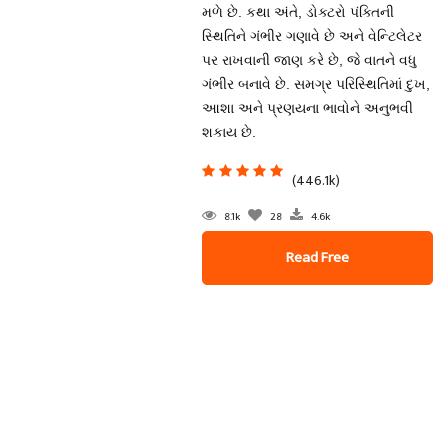
મળે છે. કથા અંતે, ડોક્ટરો પંક્તિની
સ્થિતિને ગંભીર ગણાવે છે અને વેન્ટિલેટર
પર રાખવાની જાણ કરે છે, જે વાતને વધુ
ગંભીર બનાવે છે. સમગ્ર પરિસ્થિતિમાં દુખ,
આશા અને પ્રણયના ભાવોને અનુભવી
શકાય છે.
(446.1k)
8.1k
28
4.6k
Read Free