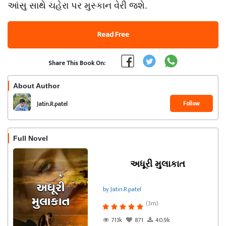
આંસુ સાથે ચહેરા પર મુસ્કાન વેરી જશે.
Read Free
Share This Book On:
About Author
Follow
Jatin.R.patel
Full Novel
અધૂરી મુલાકાત
by Jatin.R.patel
(3m)
71.1k
871
40.9k