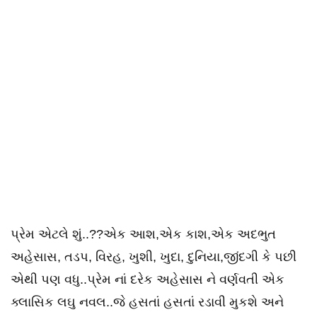
પ્રેમ એટલે શું..??એક આશ,એક કાશ,એક અદભુત
અહેસાસ, તડપ, વિરહ, ખુશી, ખુદા, દુનિયા,જીંદગી કે પછી
એથી પણ વધુ..પ્રેમ નાં દરેક અહેસાસ ને વર્ણવતી એક
ક્લાસિક લઘુ નવલ..જે હસતાં હસતાં રડાવી મુકશે અને