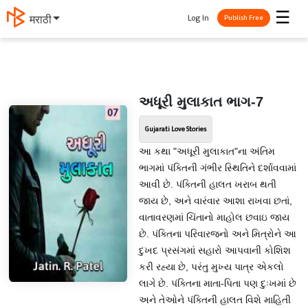
☰
Log In
मराठी
Publish Free
અધૂરી મુલાકાત ભાગ-7
Gujarati Love Stories
આ કથા "અધૂરી મુલાકાત"ના અંતિમ
ભાગમાં પંક્તિની ગંભીર સ્થિતિને દર્શાવવામાં
આવી છે. પંક્તિની હાલત ખરાબ થતી
જાય છે, અને વારંવાર આશા રાખવા છતાં,
વાતાવરણમાં ચિંતાનો માહોલ છવાઇ જાય
છે. પંક્તિના પરિવારજનો અને મિત્રોને આ
દુખદ પ્રસંગમાં સહારો આપવાની કોશિશ
કરી રહ્યા છે, પરંતુ મુખ્ય પાત્ર એકલો
લાગે છે. પંક્તિના માતા-પિતા પણ દુઃખમાં છે
અને તેઓને પંક્તિની હાલત વિશે માહિતી