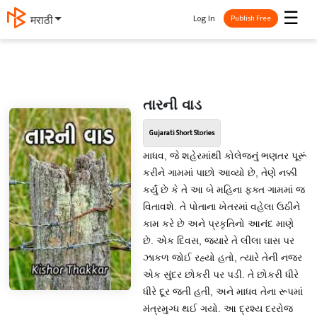
☰
Log In
मराठी
Publish Free
તારની વાડ
Gujarati Short Stories
માધવ, જે શહેરમાંથી કોલેજનું ભણતર પૂરૂં
કરીને ગામમાં પાછો આવ્યો છે, તેણે નક્કી
કર્યું છે કે તે આ બે મહિના ફક્ત ગામમાં જ
વિતાવશે. તે પોતાના ખેતરમાં વહેલા ઉઠીને
કામ કરે છે અને પ્રકૃતિનો આનંદ માણે
છે. એક દિવસ, જ્યારે તે લીલા ઘાસ પર
ઝાકળ જોઈ રહ્યો હતો, ત્યારે તેની નજર
એક સુંદર છોકરી પર પડી. તે છોકરી ધીરે
ધીરે દૂર જતી હતી, અને માધવ તેના રૂપમાં
મંત્રમુગ્ધ થઈ ગયો. આ દ્રશ્ય દરરોજ