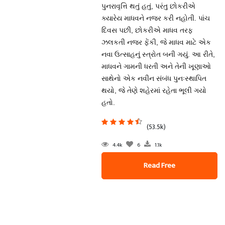
પુનરાવૃત્તિ થતું હતું, પરંતુ છોકરીએ
ક્યારેય માધવને નજર કરી નહોતી. પાંચ
દિવસ પછી, છોકરીએ માધવ તરફ
ઝલકતી નજર ફેંકી, જે માધવ માટે એક
નવા ઉત્સાહનું સ્ત્રોત બની ગયું. આ રીતે,
માધવને ગામની ધરતી અને તેની ખૂણાઓ
સાથેનો એક નવીન સંબંધ પુનઃસ્થાપિત
થયો, જે તેણે શહેરમાં રહેતા ભૂલી ગયો
હતો.
(53.5k)
4.4k
6
1.1k
Read Free