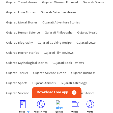
Gujarati Travel stories
Gujarati Women Focused
Gujarati Drama
Gujarati Love Stories
Gujarati Detective stories
Gujarati Moral Stories
Gujarati Adventure Stories
Gujarati Human Science
Gujarati Philosophy
Gujarati Health
Gujarati Biography
Gujarati Cooking Recipe
Gujarati Letter
Gujarati Horror Stories
Gujarati Film Reviews
Gujarati Mythological Stories
Gujarati Book Reviews
Gujarati Thriller
Gujarati Science-Fiction
Gujarati Business
Gujarati Sports
Gujarati Animals
Gujarati Astrology
Download Free App
Gujarati Science
Gujarati Anything
Gujarati Crime Stories
Books
Publish Free
Quotes
Videos
Profile