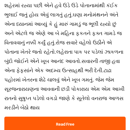
શહેરમાં રહ્યા પછી એને હવે ઉંડે ઉંડે પોતાનામાંથી કંઈક
ભુલાઈ જતું હોય એવું લાગતું હતું.ઘણા મનોમંથનને અંતે
એના ધ્યાનમાં આવ્યું કે હું મારું ગામડું જ ભૂલી રહ્યો છું
અને એટલે જ એણે આ બે મહિના ફકતને ફક્ત ગામડે જ
વિતાવવાનું નક્કી કર્યું હતું.રોજ સવારે વહેલો ઉઠીને એ
પોતાના ખેતરે જતો રહેતો.લહેરાતા પાક પર પડેલાં ઝાકળના
બુંદો જોઈને એને ખૂબ આનંદ આવતો.સવારની તાજી હવા
એના ફેફસાંને એક અદમ્ય ઉત્સાહથી ભરી દેતી.ટાઢા
પહોરમાં ખેતરના શેઢે ચાલવું એને ખૂબ ગમતું. જેમ જેમ
સૂરજનારાયણના આવવાની છડી પોકારાય એમ એમ આખી
રાતનો સુષુપ્ત પડેલો વગડો જાણે કે સૂતેલો વનરાજ આળસ
મરડીને બેઠો થાય
Read Free