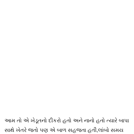
આમ તો એ ખેડૂતનો દીકરો હતો અને નાનો હતો ત્યારે બાપા
સાથે ખેતરે જતો પણ એ બાળ સહજતા હતી,લાંબો સમય