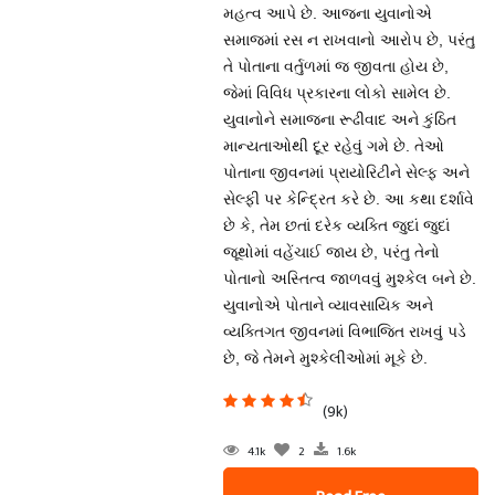
મહત્વ આપે છે. આજના યુવાનોએ
સમાજમાં રસ ન રાખવાનો આરોપ છે, પરંતુ
તે પોતાના વર્તુળમાં જ જીવતા હોય છે,
જેમાં વિવિધ પ્રકારના લોકો સામેલ છે.
યુવાનોને સમાજના રૂઢીવાદ અને કુંઠિત
માન્યતાઓથી દૂર રહેવું ગમે છે. તેઓ
પોતાના જીવનમાં પ્રાયોરિટીને સેલ્ફ અને
સેલ્ફી પર કેન્દ્રિત કરે છે. આ કથા દર્શાવે
છે કે, તેમ છતાં દરેક વ્યક્તિ જુદાં જુદાં
જૂથોમાં વહેંચાઈ જાય છે, પરંતુ તેનો
પોતાનો અસ્તિત્વ જાળવવું મુશ્કેલ બને છે.
યુવાનોએ પોતાને વ્યાવસાયિક અને
વ્યક્તિગત જીવનમાં વિભાજિત રાખવું પડે
છે, જે તેમને મુશ્કેલીઓમાં મૂકે છે.
(9k)
4.1k
2
1.6k