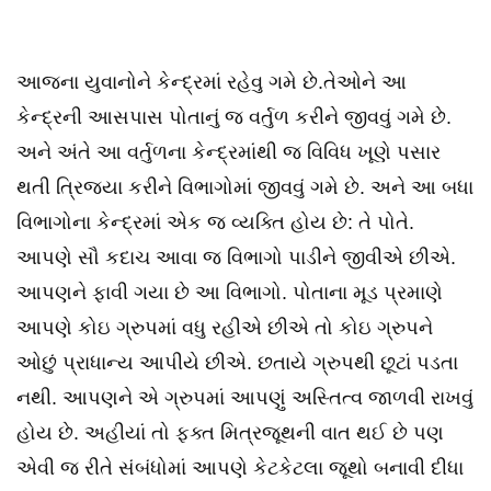
આજના યુવાનોને કેન્દ્રમાં રહેવુ ગમે છે.તેઓને આ
કેન્દ્રની આસપાસ પોતાનું જ વર્તુળ કરીને જીવવું ગમે છે.
અને અંતે આ વર્તુળના કેન્દ્રમાંથી જ વિવિધ ખૂણે પસાર
થતી ત્રિજયા કરીને વિભાગોમાં જીવવું ગમે છે. અને આ બધા
વિભાગોના કેન્દ્રમાં એક જ વ્યક્તિ હોય છે: તે પોતે.
આપણે સૌ કદાચ આવા જ વિભાગો પાડીને જીવીએ છીએ.
આપણને ફાવી ગયા છે આ વિભાગો. પોતાના મૂડ પ્રમાણે
આપણે કોઇ ગ્રુપમાં વધુ રહીએ છીએ તો કોઇ ગ્રુપને
ઓછું પ્રાધાન્ય આપીયે છીએ. છતાયે ગ્રુપથી છૂટાં પડતા
નથી. આપણને એ ગ્રુપમાં આપણું અસ્તિત્વ જાળવી રાખવું
હોય છે. અહીયાં તો ફક્ત મિત્રજૂથની વાત થઈ છે પણ
એવી જ રીતે સંબંધોમાં આપણે કેટકેટલા જૂથો બનાવી દીધા