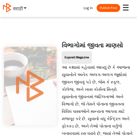
☰
Log In
मराठी
Publish Free
વિભાગોમાં જીવતા માણસો
Gujarati Magazine
આ કથામાં કહેવામાં આવ્યું છે કે આજના
યુવાનોને અનેક અલગ-અલગ જૂથોમાં
જીવન જીવવું પડે છે, જેમ કે સ્કૂલ,
કોલેજ, અને ખાસ કોર્સના મિત્રો.
યુવાનોના જીવનમાં જટિલતાઓ અને
વિભાગો છે, જે તેમને પોતાના જીવનના
વિવિધ પાસાઓને માન્યતા આપવા માટે
મજબૂર કરે છે. યુવાનો વધુ કેન્દ્રિત અને
ફોકસ્ડ છે, અને તેઓ પોતાના વર્તુળો
બનાવવામાં રસ ધરાવે છે, જ્યાં તેઓ પોતાને