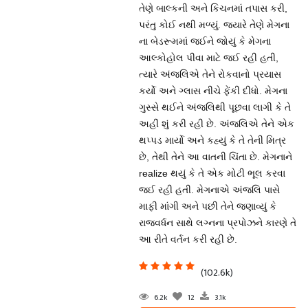
તેણે બાલ્કની અને કિચનમાં તપાસ કરી,
પરંતુ કોઈ નથી મળ્યું. જ્યારે તેણે મેગના
ના બેડરૂમમાં જઈને જોયું કે મેગના
આલ્કોહોલ પીવા માટે જઈ રહી હતી,
ત્યારે અંજલિએ તેને રોકવાનો પ્રયાસ
કર્યો અને ગ્લાસ નીચે ફેંકી દીધો. મેગના
ગુસ્સે થઈને અંજલિથી પૂછવા લાગી કે તે
અહીં શું કરી રહી છે. અંજલિએ તેને એક
થપ્પડ માર્યો અને કહ્યું કે તે તેની મિત્ર
છે, તેથી તેને આ વાતની ચિંતા છે. મેગનાને
realize થયું કે તે એક મોટી ભૂલ કરવા
જઈ રહી હતી. મેગનાએ અંજલિ પાસે
માફી માંગી અને પછી તેને જણાવ્યું કે
રાજવર્ધન સાથે લગ્નના પ્રપોઝને કારણે તે
આ રીતે વર્તન કરી રહી છે.
(102.6k)
6.2k
12
3.1k