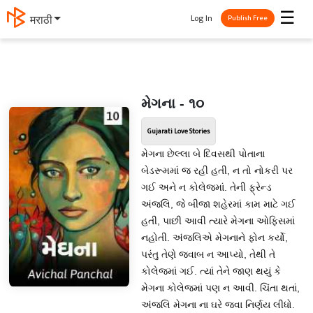
☰
Log In
मराठी
Publish Free
મેગના - ૧૦
Gujarati Love Stories
મેગના છેલ્લા બે દિવસથી પોતાના
બેડરૂમમાં જ રહી હતી, ન તો નોકરી પર
ગઈ અને ન કોલેજમાં. તેની ફ્રેન્ડ
અંજલિ, જે બીજા શહેરમાં કામ માટે ગઈ
હતી, પાછી આવી ત્યારે મેગના ઓફિસમાં
નહોતી. અંજલિએ મેગનાને ફોન કર્યો,
પરંતુ તેણે જવાબ ન આપ્યો, તેથી તે
કોલેજમાં ગઈ. ત્યાં તેને જાણ થયું કે
મેગના કોલેજમાં પણ ન આવી. ચિંતા થતાં,
અંજલિ મેગના ના ઘરે જવા નિર્ણય લીધો.