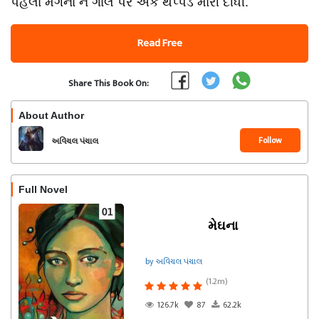
પહેલાં મેગના ને ગાલ પર એક થપ્પડ મારી દીધી.
Read Free
Share This Book On:
About Author
Follow
અવિચલ પંચાલ
Full Novel
મેઘના
by અવિચલ પંચાલ
(1.2m)
126.7k
87
62.2k