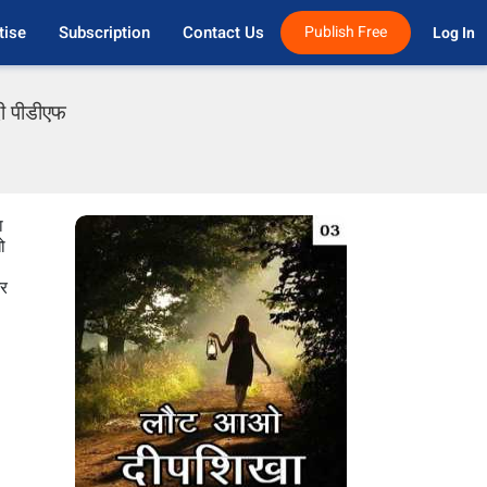
tise
Subscription
Contact Us
Publish Free
Log In 
दी पीडीएफ
ा
ो
और