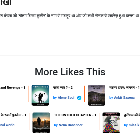
िखा
सूरत बंगला जो ‘गौतम शिखा कुटीर’ के नाम से मशहूर था और जो कभी रौनक से लबरेज़ हुआ करता था आ
More Likes This
and Revenge - 1
पहला प्यार ? - 2
माइनर टाउन: जागरण - 1
by
Alone Soul
by
Ankit Saxena
 रूप में पुनर्जन्म - 1
THE UNTOLD CHAPTER - 1
कुरिवाज की क
onal world
by
Neha Banchhor
by
miss k