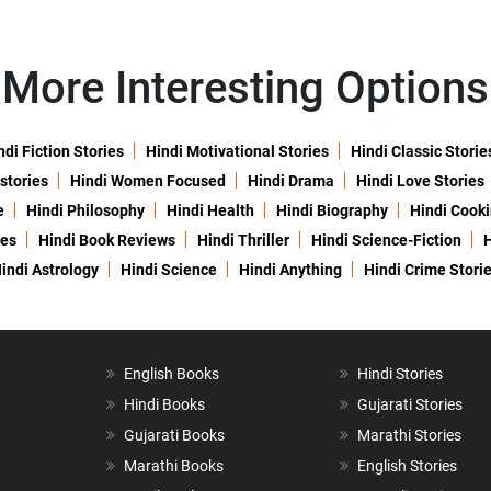
More Interesting Options
ndi Fiction Stories
Hindi Motivational Stories
Hindi Classic Storie
 stories
Hindi Women Focused
Hindi Drama
Hindi Love Stories
e
Hindi Philosophy
Hindi Health
Hindi Biography
Hindi Cook
ies
Hindi Book Reviews
Hindi Thriller
Hindi Science-Fiction
H
indi Astrology
Hindi Science
Hindi Anything
Hindi Crime Stori
English Books
Hindi Stories
Hindi Books
Gujarati Stories
Gujarati Books
Marathi Stories
Marathi Books
English Stories