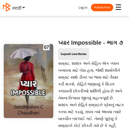
☰
Log In
मराठी
Publish Free
પ્યાર Impossible - ભાગ ૭
Gujarati Love Stories
સમ્રાટ, શશાંક અને રોહિત એક પ્લાન
બનાવવા માટે બેઠા હતા, જેથી શામોલીને
સમ્રાટ સાથે ડીનર પર જવા માટે તૈયાર
કરી શકશે. રોહિતે જણાવ્યું કે મિડલ
ક્લાસની છોકરીઓ શર્મિલી હોય છે અને
તેમના વિશ્વાસ જીતવું મહત્વપૂર્ણ છે.
શશાંક અને રોહિતે સમ્રાટને પ્રેમનું નાટક
કરવા માટે કહ્યું. રાઘવ ત્યાં આવ્યા ત્યારે
વાતચીત બદલાઈ ગઈ. તેમણે પૂછ્યું કે
સમ્રાટને કોઈ છોકરી ગમે છે કે નહીં,