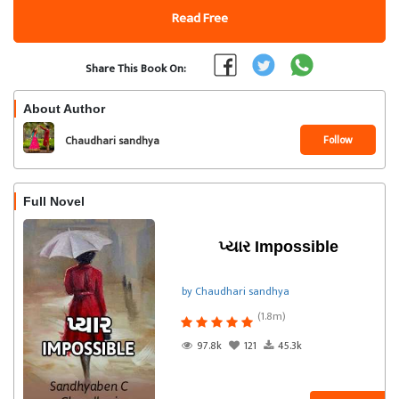
Read Free
Share This Book On:
About Author
Follow
Chaudhari sandhya
Full Novel
પ્યાર Impossible
by Chaudhari sandhya
(1.8m)
97.8k
121
45.3k