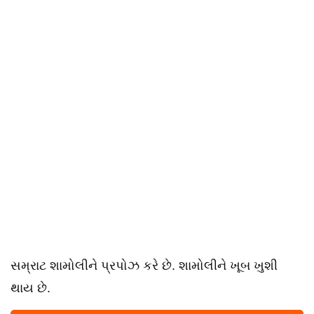
સમ્રાટ શામોલીને પ્રપોઝ કરે છે. શામોલીને ખૂબ ખુશી
થાય છે.