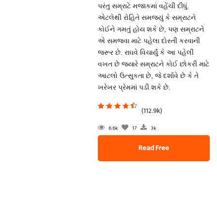
પરંતુ સમ્રાટે મજાકમાં વહેંચી દીધું.
એટલેથી રોહિતે સમજ્યું કે સમ્રાટને
કોઈને ગમતું હોય શકે છે, પણ સમ્રાટને
એ સમજવા માટે પહેલા દોસ્તી કરવાની
જરૂર છે. રાઘવે વિચાર્યું કે આ પહેલી
વખત છે જ્યારે સમ્રાટને કોઈ છોકરી માટે
આટલો ઉત્સુકતા છે, જે દર્શાવે છે કે તે
ખરેખર પ્રેમમાં પડી શકે છે.
(112.9k)
6.6k
17
3k
Read Free