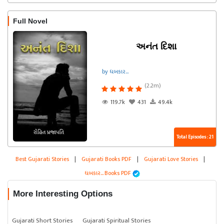
Full Novel
અનંત દિશા
by ધબકાર...
(2.2m)
119.7k
431
49.4k
Total Episodes : 21
Best Gujarati Stories
|
Gujarati Books PDF
|
Gujarati Love Stories
|
ધબકાર... Books PDF
More Interesting Options
Gujarati Short Stories
Gujarati Spiritual Stories