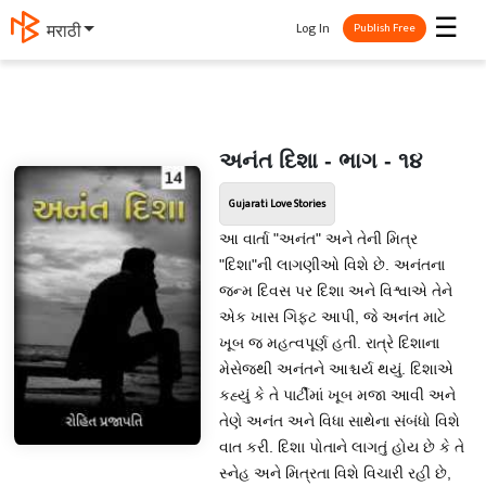
☰
Log In
मराठी
Publish Free
અનંત દિશા - ભાગ - ૧૪
Gujarati Love Stories
આ વાર્તા "અનંત" અને તેની મિત્ર
"દિશા"ની લાગણીઓ વિશે છે. અનંતના
જન્મ દિવસ પર દિશા અને વિશ્વાએ તેને
એક ખાસ ગિફ્ટ આપી, જે અનંત માટે
ખૂબ જ મહત્વપૂર્ણ હતી. રાત્રે દિશાના
મેસેજથી અનંતને આશ્ચર્ય થયું. દિશાએ
કહ્યું કે તે પાર્ટીમાં ખૂબ મજા આવી અને
તેણે અનંત અને વિધા સાથેના સંબંધો વિશે
વાત કરી. દિશા પોતાને લાગતું હોય છે કે તે
સ્નેહ અને મિત્રતા વિશે વિચારી રહી છે,