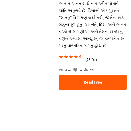
અને તે અનંત સાથે વાત કરીને પોતાને
શાંતિ અનુભવે છે. દિશાએ એક પુસ્તક
"શાંતનું" વિશે પણ ચર્ચા કરી, જે તેના માટે
મહત્વપૂર્ણ હતું. આ રીતે, દિશા અને અનંત
વચ્ચેની લાગણીઓ અને તેમના સંબંધોનું
વર્ણન કરવામાં આવ્યું છે, જે કાળ્પનિક છે
પરંતુ વાસ્તવિક લાગતું હોય છે.
(75.9k)
4.4k
4
2.1k
Read Free