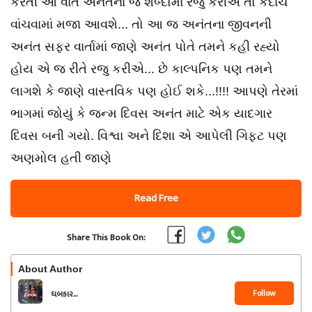
કરતી આ વાત અનંતના જ શબ્દોમાં રજુ કરીએ તો કદાચ
વાંચવામાં મજા આવશે... તો આ જ અનંતના જીવનની
અનંત સફર વાર્તામાં જાણે અનંત પોતે તમને કહી રહ્યો
હોય એ જ રીતે રજુ કરીએ... છે કાલ્પનિક પણ તમને
લાગશે કે જાણે વાસ્તવિક પણ હોઈ શકે...!!!! આપણે તેરમાં
ભાગમાં જોયું કે જન્મ દિવસ અનંત માટે એક યાદગાર
દિવસ બની ગયો. વિશ્વા અને દિશા એ આપેલી ગિફ્ટ પણ
અણમોલ હતી જાણે
Read Free
Share This Book On:
About Author
Follow
ધબકાર...