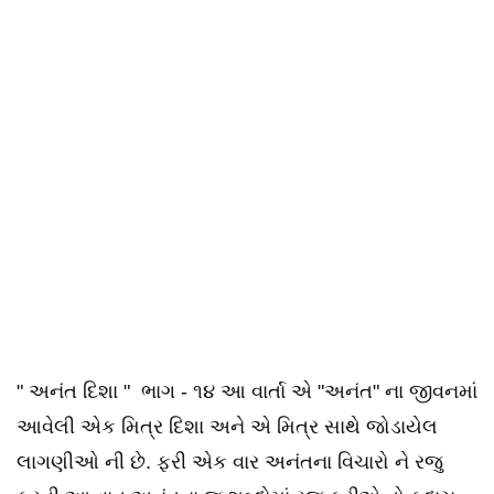
" અનંત દિશા " ભાગ - ૧૪ આ વાર્તા એ "અનંત" ના જીવનમાં
આવેલી એક મિત્ર દિશા અને એ મિત્ર સાથે જોડાયેલ
લાગણીઓ ની છે. ફરી એક વાર અનંતના વિચારો ને રજુ