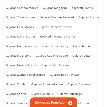
Gujarati Comedy stories
Gujarati Magazine
Gujarati Poems
Gujarati Travel stories
Gujarati Women Focused
Gujarati Drama
Gujarati Love Stories
Gujarati Detective stories
Gujarati Moral Stories
Gujarati Adventure Stories
Gujarati Human Science
Gujarati Philosophy
Gujarati Health
Gujarati Biography
Gujarati Cooking Recipe
Gujarati Letter
Gujarati Horror Stories
Gujarati Film Reviews
Gujarati Mythological Stories
Gujarati Book Reviews
Gujarati Thriller
Gujarati Science-Fiction
Gujarati Business
Gujarati Sports
Gujarati Animals
Gujarati Astrology
Download Free App
Gujarati Science
Gujarati Anything
Gujarati Crime Stories