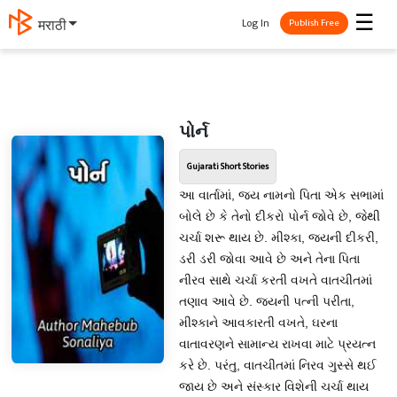
☰
Log In
मराठी
Publish Free
પોર્ન
Gujarati Short Stories
આ વાર્તામાં, જય નામનો પિતા એક સભામાં
બોલે છે કે તેનો દીકરો પોર્ન જોવે છે, જેથી
ચર્ચા શરૂ થાય છે. મીશ્કા, જયની દીકરી,
ડરી ડરી જોવા આવે છે અને તેના પિતા
નીરવ સાથે ચર્ચા કરતી વખતે વાતચીતમાં
તણાવ આવે છે. જયની પત્ની પરીતા,
મીશ્કાને આવકારતી વખતે, ઘરના
વાતાવરણને સામાન્ય રાખવા માટે પ્રયત્ન
કરે છે. પરંતુ, વાતચીતમાં નિરવ ગુસ્સે થઈ
જાય છે અને સંસ્કાર વિશેની ચર્ચા થાય