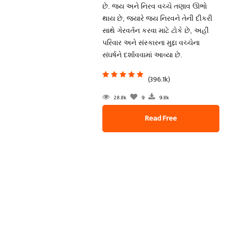
છે. જય અને નિરવ વચ્ચે તણાવ ઊભો
થાય છે, જ્યારે જય નિરવને તેની દીકરી
સાથે ગેરવર્તન કરવા માટે ટોકે છે, અહીં
પરિવાર અને સંસ્કારના મુદ્દા વચ્ચેના
સંઘર્ષને દર્શાવવામાં આવ્યા છે.
(396.1k)
28.8k
9
9.8k
Read Free