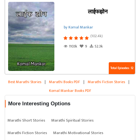
लाईफझोन
by Komal Mankar
(102.4k)
110.1k
9
52.3k
Total Episodes : 12
Best Marathi Stories
|
Marathi Books PDF
|
Marathi Fiction Stories
|
Komal Mankar Books PDF
More Interesting Options
Marathi Short Stories
Marathi Spiritual Stories
Marathi Fiction Stories
Marathi Motivational Stories