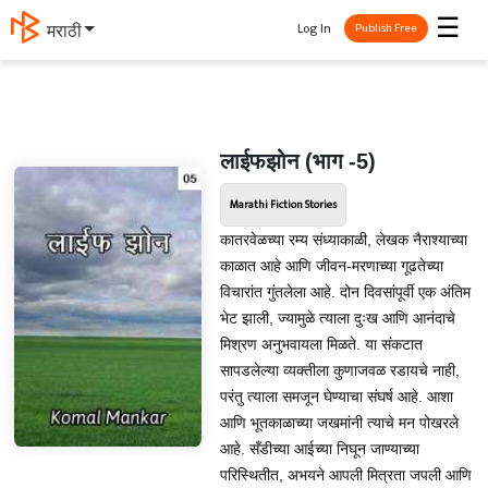
☰
Log In
मराठी
Publish Free
लाईफझोन (भाग -5)
Marathi Fiction Stories
कातरवेळच्या रम्य संध्याकाळी, लेखक नैराश्याच्या
काळात आहे आणि जीवन-मरणाच्या गूढतेच्या
विचारांत गुंतलेला आहे. दोन दिवसांपूर्वी एक अंतिम
भेट झाली, ज्यामुळे त्याला दुःख आणि आनंदाचे
मिश्रण अनुभवायला मिळते. या संकटात
सापडलेल्या व्यक्तीला कुणाजवळ रडायचे नाही,
परंतु त्याला समजून घेण्याचा संघर्ष आहे. आशा
आणि भूतकाळाच्या जखमांनी त्याचे मन पोखरले
आहे. सँडीच्या आईच्या निघून जाण्याच्या
परिस्थितीत, अभयने आपली मित्रता जपली आणि