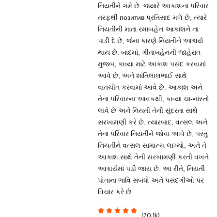
નિયતીને ગમે છે. જ્યારે આકાશના પરિવાર
તરફથી позитив પ્રતિસાદ મળે છે, ત્યારે
નિયતીની માતા રમાબહેન આકાશને ના
પાડી દે છે, જેના કારણે નિયતીને આશ્ચર્ય
થાય છે. બાદમાં, ગીતાબહેનની જાહેરાત
મુજબ, કાવ્યા માટે આકાશ પસંદ કરવામાં
આવે છે, અને શાંતિલાલભાઈ સાથે
વાતચીત કરવામાં આવે છે. આકાશ અને
તેના પરિવારના આવકથી, કાવ્યા ચા-નાસ્તો
લાવે છે અને નિયતી તેની સુંદરતા સાથે
સરખામણી કરે છે. ત્યારબાદ, વત્સલ અને
તેના પરિવાર નિયતીને જોવા આવે છે, પરંતુ
નિયતીને વત્સલ સામાન્ય લાગ્યો, અને તે
આકાશ સાથે તેની સરખામણી કરતી વખતે
આશ્ચર્યમાં પડી જાય છે. આ રીતે, નિયતી
પોતાના ભાવિ સંબંધો અને પસંદગીઓ પર
વિચાર કરે છે.
(70.1k)