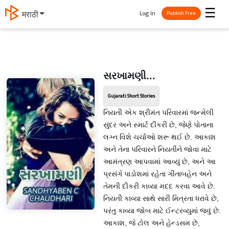
☰
Log In
मराठी
Publish Free
સરખામણી...
Gujarati Short Stories
નિયતી એક શ્રીમંત પરિવારમાં જન્મેલી
સુંદર અને સ્માર્ટ દીકરી છે, જેણે પોતાના
લગ્ન વિશે ચર્ચાઓ શરૂ થઈ છે. આકાશ
અને તેના પરિવારને નિયતીને જોવા માટે
આમંત્રણ આપવામાં આવ્યું છે, અને આ
પ્રસંગે પાડોશમાં રહેતા ગીતાબહેન અને
તેમની દીકરી કાવ્યા મદદ કરવા આવે છે.
નિયતી કાવ્યા સાથે સારી મિત્રતા ધરાવે છે,
પરંતુ કાવ્યા જોબ માટે ઈન્ટરવ્યુમાં જવું છે.
આકાશ, જે ટોલ અને હેન્ડસમ છે,