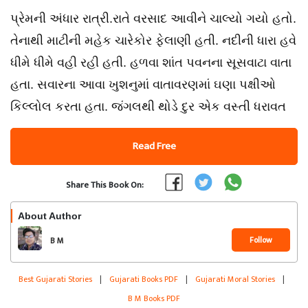
પ્રેમની અંધાર રાત્રી.રાતે વરસાદ આવીને ચાલ્યો ગયો હતો.
તેનાથી માટીની મહેક ચારેકોર ફેલાણી હતી. નદીની ધારા હવે
ધીમે ધીમે વહી રહી હતી. હળવા શાંત પવનના સૂસવાટા વાતા
હતા. સવારના આવા ખુશનુમાં વાતાવરણમાં ઘણા પક્ષીઓ
કિલ્લોલ કરતા હતા. જંગલથી થોડે દુર એક વસ્તી ધરાવત
Read Free
Share This Book On:
About Author
Follow
B M
Best Gujarati Stories
|
Gujarati Books PDF
|
Gujarati Moral Stories
|
B M Books PDF