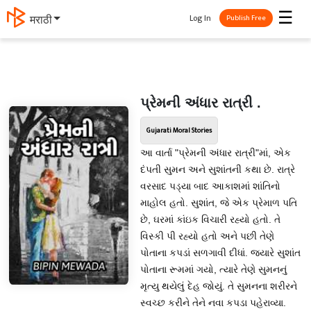
☰
Log In
मराठी
Publish Free
પ્રેમની અંધાર રાત્રી .
Gujarati Moral Stories
આ વાર્તા "પ્રેમની અંધાર રાત્રી"માં, એક
દંપતી સુમન અને સુશાંતની કથા છે. રાત્રે
વરસાદ પડ્યા બાદ આકાશમાં શાંતિનો
માહોલ હતો. સુશાંત, જે એક પ્રેમાળ પતિ
છે, ઘરમાં કાંઇક વિચારી રહ્યો હતો. તે
વિસ્કી પી રહ્યો હતો અને પછી તેણે
પોતાના કપડાં સળગાવી દીધાં. જ્યારે સુશાંત
પોતાના રૂમમાં ગયો, ત્યારે તેણે સુમનનું
મૃત્યુ થયેલું દેહ જોયું. તે સુમનના શરીરને
સ્વચ્છ કરીને તેને નવા કપડા પહેરાવ્યા.