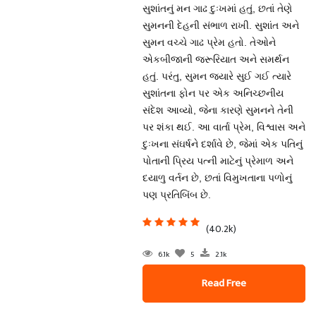
સુશાંતનું મન ગાઢ દુઃખમાં હતું, છતાં તેણે
સુમનની દેહની સંભાળ રાખી. સુશાંત અને
સુમન વચ્ચે ગાઢ પ્રેમ હતો. તેઓને
એકબીજાની જરૂરિયાત અને સમર્થન
હતું. પરંતુ, સુમન જ્યારે સુઈ ગઈ ત્યારે
સુશાંતના ફોન પર એક અનિચ્છનીય
સંદેશ આવ્યો, જેના કારણે સુમનને તેની
પર શંકા થઈ. આ વાર્તા પ્રેમ, વિશ્વાસ અને
દુઃખના સંઘર્ષને દર્શાવે છે, જેમાં એક પતિનું
પોતાની પ્રિય પત્ની માટેનું પ્રેમાળ અને
દયાળુ વર્તન છે, છતાં વિમુખતાના પળોનું
પણ પ્રતિબિંબ છે.
(40.2k)
6.1k
5
2.1k
Read Free