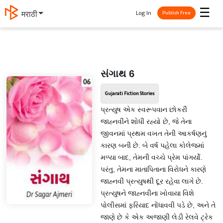
☰
Log In
मराठी
Publish Free
સંગાથ 6
Gujarati Fiction Stories
પ્રત્યુષ એક સ્વરૂપવાન છોકરી
જાહ્નવીને શોધી રહ્યો છે, જે તેના
જીવનમાં પ્રથમ વખત તેની આકર્ષણનું
કારણ બની છે. બે વર્ષ પહેલા કોલેજમાં
મળ્યા બાદ, તેમની વચ્ચે પ્રેમ પાંગર્યો.
પરંતુ, તેમના માતાપિતાના વિરોધને કારણે
જાહ્નવી પ્રત્યુષથી દૂર રહેવા લાગે છે.
પ્રત્યુષને જાહ્નવીના ખોવાયા વિશે
પોલીસમાં ફરિયાદ નોંધાવવી પડે છે, અને તે
જાણે છે કે એક અજાણી લેડી રેલવે ટ્રેક