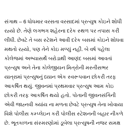
સંગાથ – 6 ધોધમાર વરસતા વરસાદમાં પ્રત્યુષ કોઇને શોધી
રહ્યો છે. તેણે લગભગ શહેરના દરેક સ્થળ પર તપાસ કરી
લીધી. છેવટે તે બસ સ્ટેશને આવી દરેક બસમાં કોઇને શોધવા
મથતો રહ્યો, પણ તેને કોઇ મળ્યું નહીં. બે વર્ષ પહેલા
કોલેજમાં અભ્યાસર્થે બરોડાથી આણંદ બસમાં આવતાં
પ્રત્યુષ અને તેના કોલેજીયન મિત્રોની મસ્તીસભર
યાત્રામાં પ્રત્યુષનું ધ્યાન એક સ્વરૂપવાન છોકરી તરફ
આકર્ષિત થયું. જીવનમાં પ્રથમવાર પ્રત્યુષ આમ કોઇ
છોકરી તરફ આકર્ષિત થયો હતો. પોતાની જીવનસંગિની
એવી જાહ્નવી ક્યાંય ના મળતા છેવટે પ્રત્યુષ તેના ખોવાયા
વિશે પોલીસ કમ્પ્લેઇન કરી પોલીસ સ્ટેશનની બહાર નીકળે
છે. ભૂતકાળના સંસ્મરણોમાં ડૂબેલા પ્રત્યુષની નજર સમક્ષ