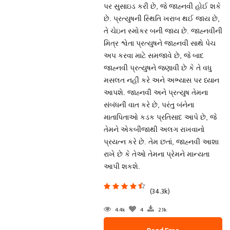
પર સુસાઇડ કરી છે, જે જાહ્નવી હોઈ શકે
છે. પ્રત્યુષની સ્થિતિ ખરાબ થઈ જાય છે,
તે ચેઇન સ્મોકર બની જાય છે. જાહ્નવીની
મિત્ર શ્વેતા પ્રત્યુષને જાહ્નવી સાથે પેચ
અપ કરવા માટે સમજાવે છે, જે બાદ
જાહ્નવી પ્રત્યુષને જણાવી છે કે તે વધુ
મસલત નહીં કરે અને અભ્યાસ પર ધ્યાન
આપશે. જાહ્નવી અને પ્રત્યુષ તેમના
સંબંધની વાત કરે છે, પરંતુ બંનેના
માતાપિતાઓ કડક પ્રતિસાદ આપે છે, જે
તેમને એકબીજાથી અલગ રાખવાનો
પ્રયત્ન કરે છે. તેમ છતાં, જાહ્નવી આશા
રાખે છે કે તેઓ તેમના પ્રેમને માન્યતા
આપી શકશે.
(34.3k)
4.4k
4
2.1k