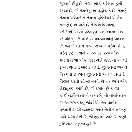
ભુલાવી દીધું છે. તેઓ ખોટા પ્રેમમાં ડૂબી
રહ્યા છે, જે તેમને દુઃખ પહોંચાડે છે. તેમણે
તેમના પરિવારે કે તેમના પ્રેમીઓએ કેવા
કારણે દુઃખ પામે છે તે વિશે વિચારવું
જોઈએ. સાચો પ્રેમ હૃદયની લાગણી છે,
જે પવિત્ર છે અને બે આત્માઓનું મિલન
છે. જો બે લોકો વચ્ચે સच्चા પ્રેમ હોય,
પરંતુ કુટુંબ અને અન્ય સમસ્યાઓના
કારણે તેઓ એક નહીં થઈ શકે, તો આથી
દુઃખી થવાની જરૂર નથી. જીવનમાં અન્ય
વિકલ્પો છે અને જીવનનો અંત લાવવાનો
વિચાર કરવો યોગ્ય નથી. લેખક અંતે એક
ઉદાહરણ આપે છે, જે દર્શાવે છે કે જો
કોઈ વ્યક્તિ તમને નકારશે, તો તમારે તરત
જ આગળ વધવું જોઈએ. આ વાર્તામાં
પ્રેમની સાચી વ્યાખ્યા અને તેની સમજણ
વિશે ચર્ચા કરી છે, જે યુવાનો માટે આપણી
દુનિયામાં મહત્વપૂર્ણ છે.