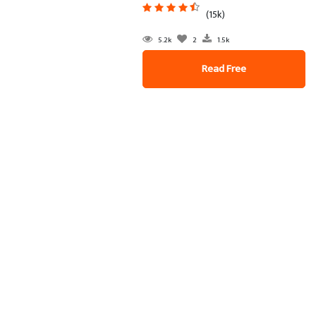
(15k)
5.2k
2
1.5k
Read Free