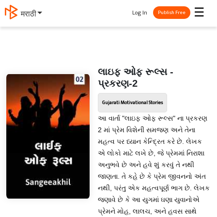
☰
Log In
मराठी
Publish Free
લાઇફ ઓફ રૂલ્સ -
પ્રકરણ-2
Gujarati Motivational Stories
આ વાર્તા "લાઇફ ઓફ રૂલ્સ" ના પ્રકરણ
2 માં પ્રેમ વિશેની સમજણ અને તેના
મહત્વ પર ધ્યાન કેન્દ્રિત કરે છે. લેખક
એ લોકો માટે લખે છે, જે પ્રેમમાં નિરાશા
અનુભવે છે અને હવે શું કરવું તે નથી
જાણતા. તે કહે છે કે પ્રેમ જીવનનો અંત
નથી, પરંતુ એક મહત્વપૂર્ણ ભાગ છે. લેખક
જણાવે છે કે આ યુગમાં ઘણા યુવાનોએ
પ્રેમને મોહ, લાલચ, અને હવસ સાથે