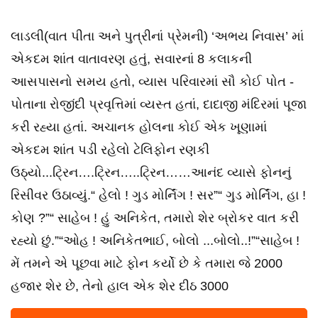
લાડલી(વાત પીતા અને પુત્રીનાં પ્રેમની) ‘અભય નિવાસ’ માં
એકદમ શાંત વાતાવરણ હતું, સવારનાં 8 કલાકની
આસપાસનો સમય હતો, વ્યાસ પરિવારમાં સૌ કોઈ પોત -
પોતાના રોજીંદી પ્રવૃત્તિમાં વ્યસ્ત હતાં, દાદાજી મંદિરમાં પૂજા
કરી રહ્યા હતાં. અચાનક હોલના કોઈ એક ખૂણામાં
એકદમ શાંત પડી રહેલો ટેલિફોન રણકી
ઉઠ્યો...ટ્રિન….ટ્રિન…..ટ્રિન……આનંદ વ્યાસે ફોનનું
રિસીવર ઉઠાવ્યું.“ હેલો ! ગુડ મોર્નિંગ ! સર”“ ગુડ મોર્નિંગ, હા !
કોણ ?”“ સાહેબ ! હું અનિકેત, તમારો શેર બ્રોકર વાત કરી
રહ્યો છું.”“ઓહ ! અનિકેતભાઈ, બોલો ...બોલો..!”“સાહેબ !
મેં તમને એ પૂછવા માટે ફોન કર્યો છે કે તમારા જે 2000
હજાર શેર છે, તેનો હાલ એક શેર દીઠ 3000