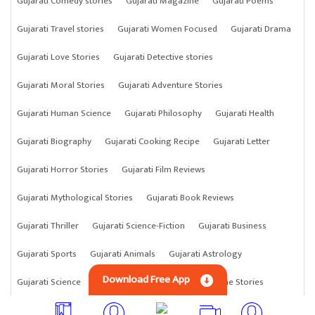
Gujarati Comedy stories
Gujarati Magazine
Gujarati Poems
Gujarati Travel stories
Gujarati Women Focused
Gujarati Drama
Gujarati Love Stories
Gujarati Detective stories
Gujarati Moral Stories
Gujarati Adventure Stories
Gujarati Human Science
Gujarati Philosophy
Gujarati Health
Gujarati Biography
Gujarati Cooking Recipe
Gujarati Letter
Gujarati Horror Stories
Gujarati Film Reviews
Gujarati Mythological Stories
Gujarati Book Reviews
Gujarati Thriller
Gujarati Science-Fiction
Gujarati Business
Gujarati Sports
Gujarati Animals
Gujarati Astrology
Download Free App
Gujarati Science
Gujarati Anything
Gujarati Crime Stories