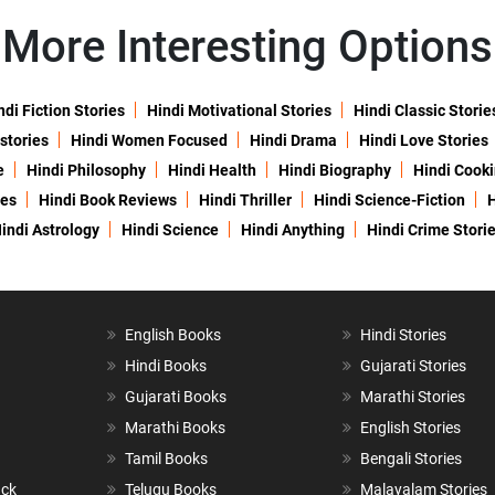
More Interesting Options
ndi Fiction Stories
Hindi Motivational Stories
Hindi Classic Storie
 stories
Hindi Women Focused
Hindi Drama
Hindi Love Stories
e
Hindi Philosophy
Hindi Health
Hindi Biography
Hindi Cook
ies
Hindi Book Reviews
Hindi Thriller
Hindi Science-Fiction
H
indi Astrology
Hindi Science
Hindi Anything
Hindi Crime Stori
English Books
Hindi Stories
Hindi Books
Gujarati Stories
Gujarati Books
Marathi Stories
Marathi Books
English Stories
Tamil Books
Bengali Stories
ack
Telugu Books
Malayalam Stories