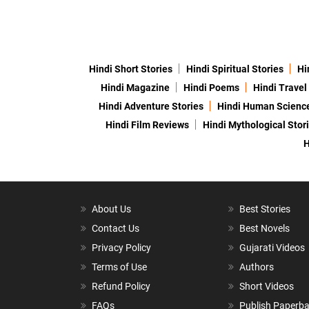
Hindi Short Stories
Hindi Spiritual Stories
Hi
Hindi Magazine
Hindi Poems
Hindi Travel
Hindi Adventure Stories
Hindi Human Scienc
Hindi Film Reviews
Hindi Mythological Stor
H
About Us
Best Stories
Contact Us
Best Novels
Privacy Policy
Gujarati Videos
Terms of Use
Authors
Refund Policy
Short Videos
FAQs
Publish Paperb