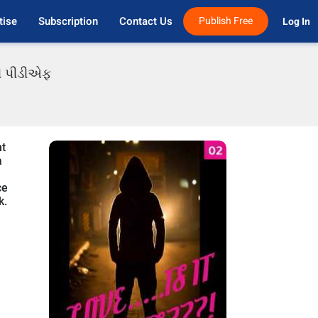
tise
Subscription
Contact Us
Publish Free
Log In 
ાતી પીડીએફ
ht
a
ce
k.