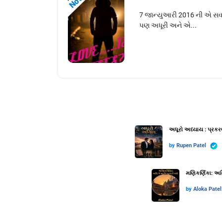
7 જાન્યુઆરી 2016 ની એ સવા
પણ અધૂરી અને એ...
અધૂરો અધ્યાય : પ્રકર
by
Rupen Patel
મણિકર્ણિકા: અગ્
by
Aloka Patel