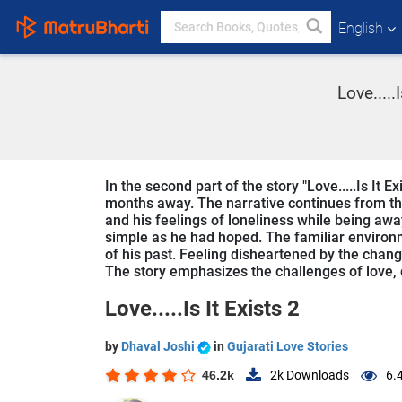
English
Love.....
In the second part of the story "Love.....Is It E
months away. The narrative continues from the
and his feelings of loneliness while being away
simple as he had hoped. The familiar environ
of his past. Feeling disheartened by the cha
The story emphasizes the challenges of love, di
Love.....Is It Exists 2
by
Dhaval Joshi
in
Gujarati Love Stories
46.2k
2k
Downloads
6.