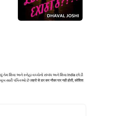
ં તેમ શિવા અને સ્નેહા વચ્ચેનો સંબંધ અને શિવા India છોડી
સારી પંક્તિઓ છે लहरो से डर कर नौका पार नही होती, कोशिश