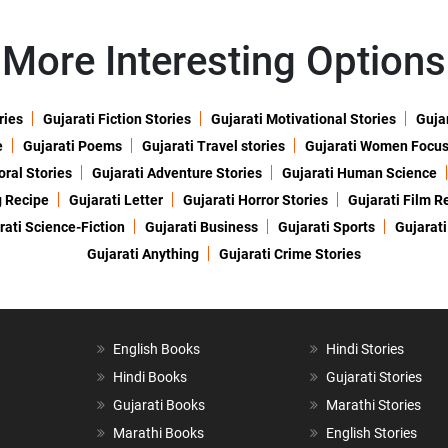
More Interesting Options
ries
Gujarati Fiction Stories
Gujarati Motivational Stories
Gujar
e
Gujarati Poems
Gujarati Travel stories
Gujarati Women Focu
oral Stories
Gujarati Adventure Stories
Gujarati Human Science
g Recipe
Gujarati Letter
Gujarati Horror Stories
Gujarati Film R
rati Science-Fiction
Gujarati Business
Gujarati Sports
Gujarati
Gujarati Anything
Gujarati Crime Stories
English Books
Hindi Stories
Hindi Books
Gujarati Stories
Gujarati Books
Marathi Stories
Marathi Books
English Stories