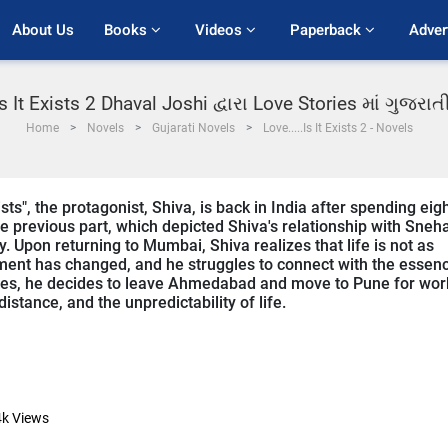
About Us
Books 
Videos 
Paperback 
Adver
Is It Exists 2 Dhaval Joshi દ્વારા Love Stories માં ગુજર
Home
Novels
Gujarati Novels
Love.....Is It Exists 2 - Novels
xists", the protagonist, Shiva, is back in India after spending eig
 previous part, which depicted Shiva's relationship with Sneh
. Upon returning to Mumbai, Shiva realizes that life is not as
ment has changed, and he struggles to connect with the essen
nges, he decides to leave Ahmedabad and move to Pune for wor
stance, and the unpredictability of life.
4k
Views