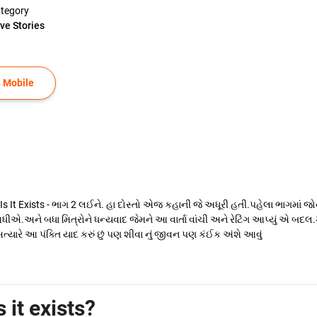
tegory
ve Stories
 Mobile
Is It Exists - ભાગ 2 લઈને. હા દોસ્તો એજ કહાની જે અધૂરી હતી.પહેલા ભાગમાં જોયુ
અને બધા મિત્રોને ધન્યવાદ જેમને આ વાર્તા વાંચી અને રેટિંગ આપ્યું એ બદલ.ખૂબ 
ેમ અત્યારે આ પંક્તિ યાદ કરું છું પણ શીવા નું જીવન પણ કંઈક અંશે આવું
s it exists?