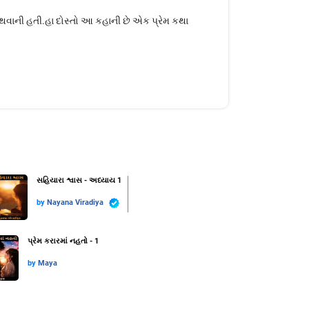
વાની હતી.હા દોસ્તો આ કહાની છે એક પ્રેમ કથા
સહિયારા શ્વાસ - અધ્યાય 1
by
Nayana Viradiya
પ્રેમ કરારમાં નહતો - 1
by
Maya