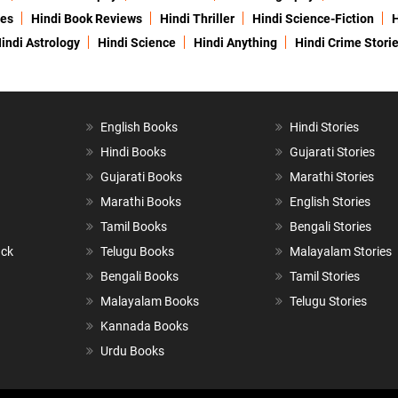
ies
Hindi Book Reviews
Hindi Thriller
Hindi Science-Fiction
H
indi Astrology
Hindi Science
Hindi Anything
Hindi Crime Stori
English Books
Hindi Stories
Hindi Books
Gujarati Stories
Gujarati Books
Marathi Stories
Marathi Books
English Stories
Tamil Books
Bengali Stories
ack
Telugu Books
Malayalam Stories
Bengali Books
Tamil Stories
Malayalam Books
Telugu Stories
Kannada Books
Urdu Books