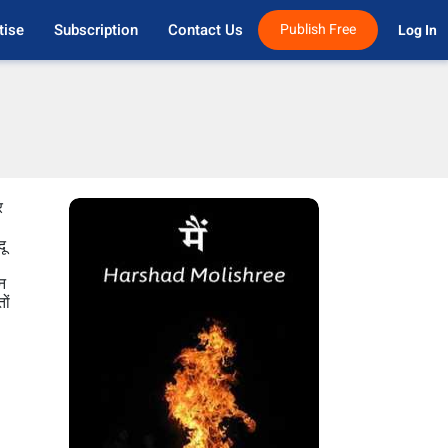
tise
Subscription
Contact Us
Publish Free
Log In 
र
ू
ान
ों