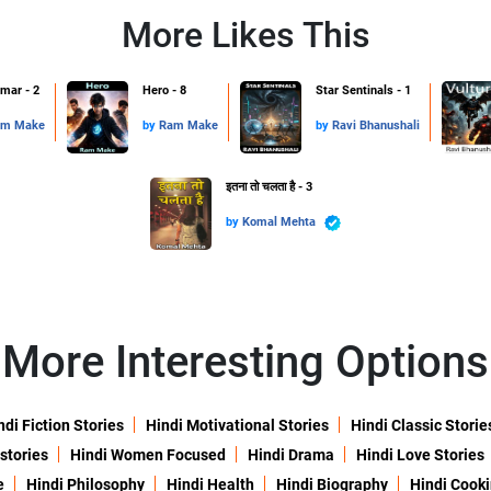
More Likes This
mar - 2
Hero - 8
Star Sentinals - 1
m Make
by
Ram Make
by
Ravi Bhanushali
इतना तो चलता है - 3
by
Komal Mehta
More Interesting Options
ndi Fiction Stories
Hindi Motivational Stories
Hindi Classic Storie
 stories
Hindi Women Focused
Hindi Drama
Hindi Love Stories
e
Hindi Philosophy
Hindi Health
Hindi Biography
Hindi Cook