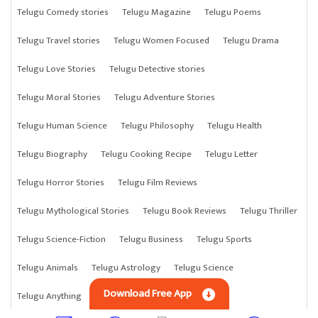
Telugu Comedy stories
Telugu Magazine
Telugu Poems
Telugu Travel stories
Telugu Women Focused
Telugu Drama
Telugu Love Stories
Telugu Detective stories
Telugu Moral Stories
Telugu Adventure Stories
Telugu Human Science
Telugu Philosophy
Telugu Health
Telugu Biography
Telugu Cooking Recipe
Telugu Letter
Telugu Horror Stories
Telugu Film Reviews
Telugu Mythological Stories
Telugu Book Reviews
Telugu Thriller
Telugu Science-Fiction
Telugu Business
Telugu Sports
Telugu Animals
Telugu Astrology
Telugu Science
Download Free App
Telugu Anything
Telugu Crime Stories