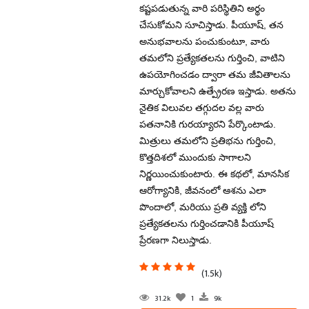
కష్టపడుతున్న వారి పరిస్థితిని అర్థం
చేసుకోమని సూచిస్తాడు. పీయూష్, తన
అనుభవాలను పంచుకుంటూ, వారు
తమలోని ప్రత్యేకతలను గుర్తించి, వాటిని
ఉపయోగించడం ద్వారా తమ జీవితాలను
మార్చుకోవాలని ఉత్ప్రేరణ ఇస్తాడు. అతను
నైతిక విలువల తగ్గుదల వల్ల వారు
పతనానికి గురయ్యారని పేర్కొంటాడు.
మిత్రులు తమలోని ప్రతిభను గుర్తించి,
కొత్తదిశలో ముందుకు సాగాలని
నిర్ణయించుకుంటారు. ఈ కథలో, మానసిక
ఆరోగ్యానికి, జీవనంలో ఆశను ఎలా
పొందాలో, మరియు ప్రతి వ్యక్తి లోని
ప్రత్యేకతలను గుర్తించడానికి పీయూష్
ప్రేరణగా నిలుస్తాడు.
(1.5k)
31.2k
1
9k