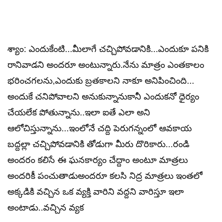
శ్యాం: ఎందుకేంటి...మీలాగే చచ్చిపోవడానికి...ఎందుకూ పనికి
రానివాడని అందరూ అంటున్నారు.నేను మాత్రం ఎంతకాలం
భరించగలను,ఎందుకు బ్రతకాలని నాకూ అనిపించింది...
అందుకే చనిపోవాలని అనుకున్నానుకానీ ఎందుకనో ధైర్యం
చేయలేక పోతున్నాను..ఇలా ఐతే ఎలా అని
ఆలోచిస్తున్నాను...ఇంలోనే చద్ది పెరుగన్నంలో ఆవకాయ
బద్దల్లా చచ్చిపోవడానికి తోడుగా మీరు దొరికారు...రండి
అందరం కలిసే ఈ ఘనకార్యం చేద్దాం అంటూ మాత్రలు
అందరికీ పంచుతాడుఅందరూ కలసి నిద్ర మాత్రలు ఇంతలో
అక్కడికి వచ్చిన ఒక వ్యక్తి వారిని వద్దని వారిస్తూ ఇలా
అంటాడు..వచ్చిన వ్యక