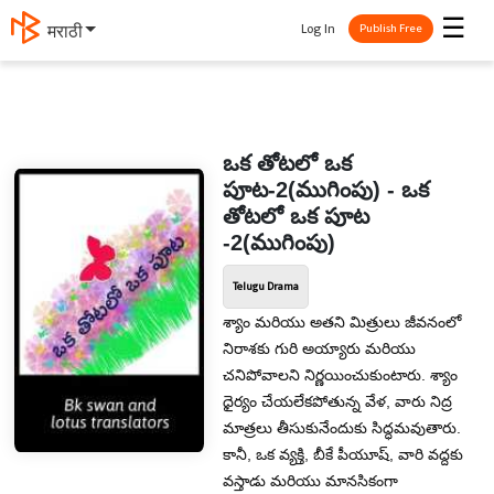
☰
Log In
मराठी
Publish Free
ఒక తోటలో ఒక
పూట-2(ముగింపు) - ఒక
తోటలో ఒక పూట
-2(ముగింపు)
Telugu Drama
శ్యాం మరియు అతని మిత్రులు జీవనంలో
నిరాశకు గురి అయ్యారు మరియు
చనిపోవాలని నిర్ణయించుకుంటారు. శ్యాం
ధైర్యం చేయలేకపోతున్న వేళ, వారు నిద్ర
మాత్రలు తీసుకునేందుకు సిద్ధమవుతారు.
కానీ, ఒక వ్యక్తి, బీకే పీయూష్, వారి వద్దకు
వస్తాడు మరియు మానసికంగా