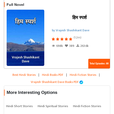
Full Novel
हिम स्पर्श
by Vrajesh Shashikant Dave
(1.2m)
698k
389
263.6k
Total Episodes : 88
Best Hindi Stories
|
Hindi Books PDF
|
Hindi Fiction Stories
|
Vrajesh Shashikant Dave Books PDF
More Interesting Options
Hindi Short Stories
Hindi Spiritual Stories
Hindi Fiction Stories