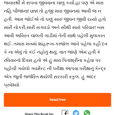
જ્યારથી મેં સપના જીવવાના ચાલુ કર્યા.હા પણ એ મારા
નહિ બીજાના! urvi તો હજી મારા જીવનમાં આવી જ ન
હતી. આમ જોઈએ તો ઘણું સારું જીવન જીવી રહ્યો હતો
સારી નોકરી,સારી સગવડો અને સૌથી સારો પરિવાર! બસ
આવી અવિરત ચાલતી ગાડીમાં તેની સાથે પહેલી મુલાકાત
થઈ. તમારા મનમાં શાહરૂખ-કાજોલ આવે પહેલા કહી દવ
કે ના એવું તો કંઈ નહોતું થયું. વાત જાણે એમ હતી કે
રવિવારનો દિવસ હતો એ હું મારા પિતાશ્રીના કહેવા પર
પહોંચી ગયેલો ગવર્મેન્ટ ની પરીક્ષા આપવા.પરીક્ષાનું કેન્દ્ર
એક જૂની જર્જરિત થયેલી સરકારી સ્કુલ. હું અંદર
પ્રવેશ્યો
Read Free
Share This Book On: