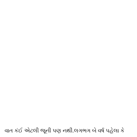
વાત કંઈ એટલી જૂની પણ નથી.લગભગ બે વર્ષ પહેલા કે