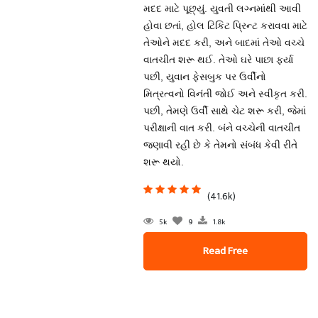
મદદ માટે પૂછ્યું. યુવતી લગ્નમાંથી આવી
હોવા છતાં, હોલ ટિકિટ પ્રિન્ટ કરાવવા માટે
તેઓને મદદ કરી, અને બાદમાં તેઓ વચ્ચે
વાતચીત શરૂ થઈ. તેઓ ઘરે પાછા ફર્યા
પછી, યુવાન ફેસબુક પર ઉર્વીનો
મિત્રત્વનો વિનંતી જોઈ અને સ્વીકૃત કરી.
પછી, તેમણે ઉર્વી સાથે ચેટ શરૂ કરી, જેમાં
પરીક્ષાની વાત કરી. બંને વચ્ચેની વાતચીત
જણાવી રહી છે કે તેમનો સંબંધ કેવી રીતે
શરૂ થયો.
(41.6k)
5k
9
1.8k
Read Free