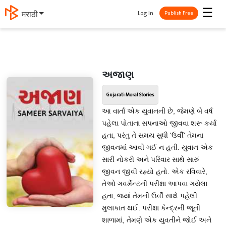
☰
Log In
मराठी
Publish Free
અજાણ
Gujarati Moral Stories
આ વાર્તા એક યુવાનની છે, જેમણે બે વર્ષ
પહેલા પોતાના સપનાઓ જીવવા શરૂ કર્યા
હતા, પરંતુ તે સમય સુધી 'ઉર્વી' તેમના
જીવનમાં આવી ગઈ ન હતી. યુવાન એક
સારી નોકરી અને પરિવાર સાથે સારું
જીવન જીવી રહ્યો હતો. એક રવિવારે,
તેઓ ગવર્મેન્ટની પરીક્ષા આપવા ગયેલા
હતા, જ્યાં તેમની ઉર્વી સાથે પહેલી
મુલાકાત થઈ. પરીક્ષા કેન્દ્રની જૂની
શાળામાં, તેમણે એક યુવતીને જોઈ અને