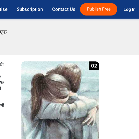
tise
Subscription
Contact Us
Publish Free
Log In 
ीएफ
की
र
 यह
ल
ानी