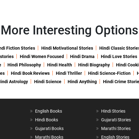
More Interesting Options
ndi Fiction Stories
Hindi Motivational Stories
Hindi Classic Storie
 stories
Hindi Women Focused
Hindi Drama
Hindi Love Stories
e
Hindi Philosophy
Hindi Health
Hindi Biography
Hindi Cook
ies
Hindi Book Reviews
Hindi Thriller
Hindi Science-Fiction
H
indi Astrology
Hindi Science
Hindi Anything
Hindi Crime Stori
English Books
Hindi Stories
Hindi Books
Gujarati Stories
Gujarati Books
Marathi Stories
Marathi Books
English Stories