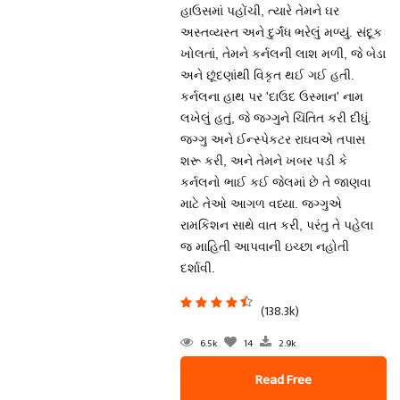
હાઉસમાં પહોંચી, ત્યારે તેમને ઘર
અસ્તવ્યસ્ત અને દુર્ગંધ ભરેલું મળ્યું. સંદૂક
ખોલતાં, તેમને કર્નલની લાશ મળી, જે બેડા
અને છૂંદણાંથી વિકૃત થઈ ગઈ હતી.
કર્નલના હાથ પર 'દાઉદ ઉસ્માન' નામ
લખેલું હતું, જે જગ્ગુને ચિંતિત કરી દીધું.
જગ્ગુ અને ઈન્સ્પેકટર રાઘવએ તપાસ
શરૂ કરી, અને તેમને ખબર પડી કે
કર્નલનો ભાઈ કઈ જેલમાં છે તે જાણવા
માટે તેઓ આગળ વધ્યા. જગ્ગુએ
રામકિશન સાથે વાત કરી, પરંતુ તે પહેલા
જ માહિતી આપવાની ઇચ્છા નહોતી
દર્શાવી.
(138.3k)
6.5k
14
2.9k
Read Free