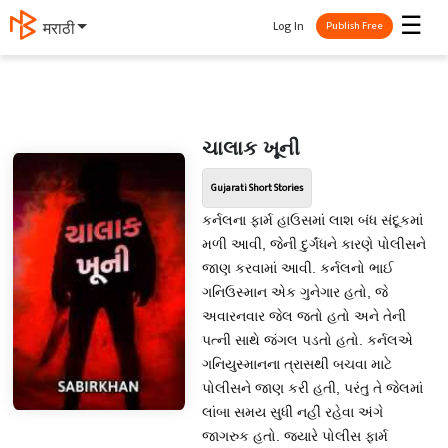
☰
Log In
தமிழ்
Publish Free
ચાલાક ખૂની
Gujarati Short Stories
કર્નલના ફાર્મ હાઉસમાં લાશ બંધ સંદૂકમાં
મળી આવી, જેની દુર્ગંધને કારણે પોલીસને
જાણ કરવામાં આવી. કર્નલનો ભાઈ
ગનિઉસ્માન એક ગુનેગાર હતો, જે
અવારનવાર જેલ જતો હતો અને તેની
પત્ની સાથે જંગલ પડતો હતો. કર્નલએ
ગનિયુસ્માનના ત્રાસથી બચવા માટે
પોલીસને જાણ કરી હતી, પરંતુ તે જેલમાં
લાંબા સમય સુધી નહીં રહેવા અંગે
જાગરુક હતો. જ્યારે પોલીસ ફાર્મ