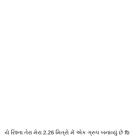
યે રિશ્તા તેરા મેરા 2.26 મિત્રો મેં એક ગ્રુપ બનાવ્યું છે fb