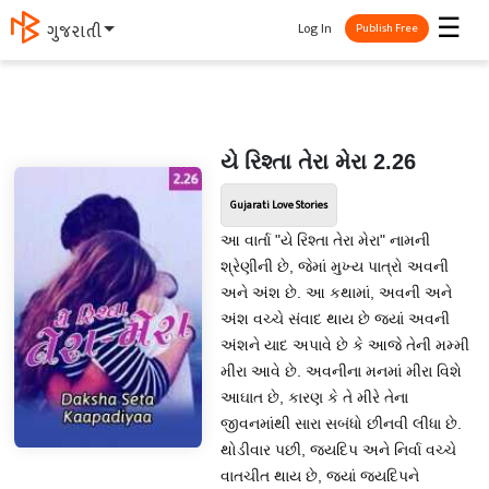
☰
Log In
ગુજરાતી
Publish Free
યે રિશ્તા તેરા મેરા 2.26
Gujarati Love Stories
આ વાર્તા "યે રિશ્તા તેરા મેરા" નામની
શ્રેણીની છે, જેમાં મુખ્ય પાત્રો અવની
અને અંશ છે. આ કથામાં, અવની અને
અંશ વચ્ચે સંવાદ થાય છે જ્યાં અવની
અંશને યાદ અપાવે છે કે આજે તેની મમ્મી
મીરા આવે છે. અવનીના મનમાં મીરા વિશે
આઘાત છે, કારણ કે તે મીરે તેના
જીવનમાંથી સારા સબંધો છીનવી લીધા છે.
થોડીવાર પછી, જયદિપ અને નિર્વા વચ્ચે
વાતચીત થાય છે, જ્યાં જયદિપને