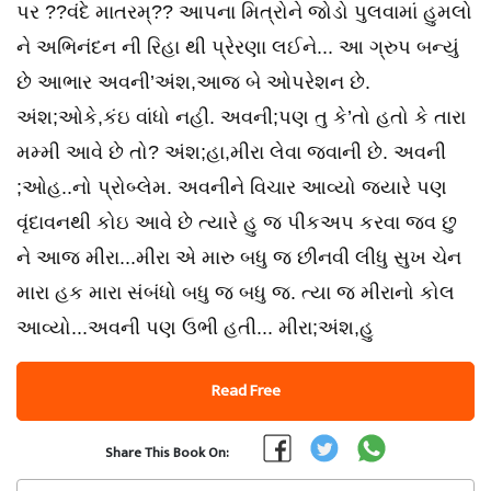
પર ??વંદે માતરમ્?? આપના મિત્રોને જોડો પુલવામાં હુમલો
ને અભિનંદન ની રિહા થી પ્રેરણા લઈને... આ ગ્રુપ બન્યું
છે આભાર અવની’અંશ,આજ બે ઓપરેશન છે.
અંશ;ઓકે,કંઇ વાંધો નહી. અવની;પણ તુ કે’તો હતો કે તારા
મમ્મી આવે છે તો? અંશ;હા,મીરા લેવા જવાની છે. અવની
;ઓહ..નો પ્રોબ્લેમ. અવનીને વિચાર આવ્યો જ્યારે પણ
વૃંદાવનથી કોઇ આવે છે ત્યારે હુ જ પીકઅપ કરવા જવ છુ
ને આજ મીરા...મીરા એ મારુ બધુ જ છીનવી લીધુ સુખ ચેન
મારા હક મારા સંબંધો બધુ જ બધુ જ. ત્યા જ મીરાનો કોલ
આવ્યો...અવની પણ ઉભી હતી... મીરા;અંશ,હુ
Read Free
Share This Book On: