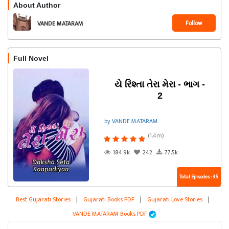
About Author
Follow
VANDE MATARAM
Full Novel
યે રિશ્તા તેરા મેરા - ભાગ -
2
by VANDE MATARAM
(1.4m)
184.9k
242
77.5k
Total Episodes : 35
Best Gujarati Stories
|
Gujarati Books PDF
|
Gujarati Love Stories
|
VANDE MATARAM Books PDF