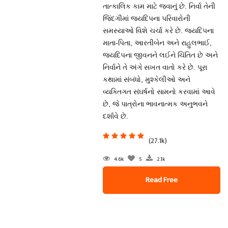
તાત્કાલિક કામ માટે જવાનું છે. નિર્વા તેની
જિંદગીમાં જયદિપના પરિવારોની
સમસ્યાઓ વિશે ચર્ચા કરે છે. જયદિપના
માતા-પિતા, આરતીબેન અને રાહુલભાઈ,
જયદિપના જીવનને લઈને ચિંતિત છે અને
નિર્વાને તે અંગે સખત વાતો કરે છે. પૂરા
કથામાં સંબંધો, મુશ્કેલીઓ અને
વ્યક્તિગત સંઘર્ષનો સામનો કરવામાં આવે
છે, જે પાત્રોના ભાવનાત્મક અનુભવને
દર્શાવે છે.
(27.1k)
4.6k
5
2.1k
Read Free