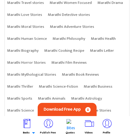
Marathi Travel stories
Marathi Women Focused
Marathi Drama
Marathi Love Stories
Marathi Detective stories
Marathi Moral Stories
Marathi Adventure Stories
Marathi Human Science
Marathi Philosophy
Marathi Health
Marathi Biography
Marathi Cooking Recipe
Marathi Letter
Marathi Horror Stories
Marathi Film Reviews
Marathi Mythological Stories
Marathi Book Reviews
Marathi Thriller
Marathi Science-Fiction
Marathi Business
Marathi Sports
Marathi Animals
Marathi Astrology
Download Free App
Marathi Science
Marathi Anything
Marathi Crime Stories
Books
Publish Free
Quotes
Videos
Profile