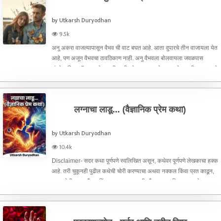
by Utkarsh Duryodhan
9.5k
अनु अकरा वाजल्यापासून वैभव ची वाट बघत आहे. आता दुपारचे तीन वाजायला येत
आहे, पण अजून वैभवचा ठावठिकाण नाही. अनु वैभवला बोलवायला जवळपास
शंभरेक मिस कॉल लावले असतील, दीडशेच्या वर म्यासेज टाकले असतील, पण एवढे
असूनही वैभवने तिला काही रिस्पॉन्स दिला नाही वा तिचा
लग्नाचा लाडू... (वैज्ञानिक प्रेम कथा)
by Utkarsh Duryodhan
10.4k
Disclaimer- सदर कथा पूर्णपणे स्वलिखित असून, कथेवर पूर्णपणे लेखकाचा हक्क
आहे. तरी चुकूनही पुढील कथेची चोरी करण्याचा अथवा नक्कल किंवा प्रत काढून,
ह्या कथेची ह्याच अँपवर किंवा दुसऱ्या कुठल्याही अँपवर प्रकाशित करू नये, जर
असे आढळल्यास, आपण कारवाईस पात्र ठरेल.