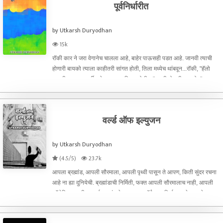
पूर्वनिर्धारीत
by Utkarsh Duryodhan
15k
रॉकी कार ने जरा वेगानेच चालला आहे, बाहेर पाऊसही पडत आहे. जानवी त्याची
होणारी बायको त्याला काहीतरी सांगत होती, तिला मध्येच थांबवून...रॉकी, "हॅलो
जानवी, तू आज पार्टीमध्ये खूप खास दिसत होतीस."त्याची होणारी बायको, "माझ्या
बोलण्याकडे का लक्ष देतो आहेस, पुढे
वर्ल्ड ऑफ इल्युजन
by Utkarsh Duryodhan
(4.5/5)
23.7k
आपला ब्रह्मांड, आपली सौरमाला, आपली पृथ्वी पासून ते आपण, किती सुंदर रचना
आहे ना ह्या दुनियेची. ब्रह्मांडाची निर्मिती, फक्त आपली सौरमालाच नाही, आपली
ग्लॅलेक्सिच नाही तर पूर्ण ब्रह्मांड हे फक्त एका पॉईंटतुन निर्माण झालेला आहे. त्या
पॉईंटला सिंगुल्यारीटी आणि