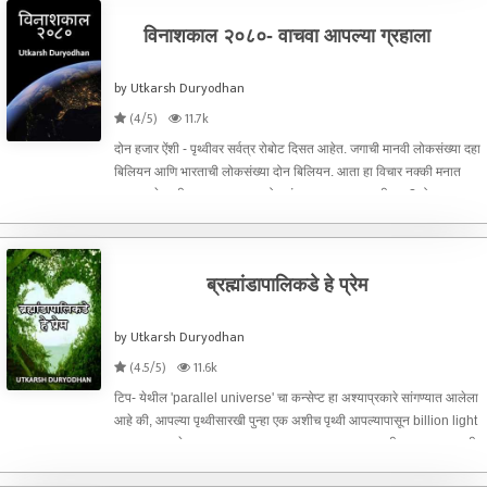
विनाशकाल २०८०- वाचवा आपल्या ग्रहाला
by Utkarsh Duryodhan
(4/5)
11.7k
दोन हजार ऐंशी - पृथ्वीवर सर्वत्र रोबोट दिसत आहेत. जगाची मानवी लोकसंख्या दहा
बिलियन आणि भारताची लोकसंख्या दोन बिलियन. आता हा विचार नक्की मनात
आला असेल की, एवढ्या दशकात लोकसंख्या दहा लाखच कशीकाय? दोन हजार
पन्नासच्या आसपासाच्या काळी, जगाची लोकसंख्या जवळजवळ अ
ब्रह्मांडापालिकडे हे प्रेम
by Utkarsh Duryodhan
(4.5/5)
11.6k
टिप- येथील 'parallel universe' चा कन्सेप्ट हा अश्याप्रकारे सांगण्यात आलेला
आहे की, आपल्या पृथ्वीसारखी पुन्हा एक अशीच पृथ्वी आपल्यापासून billion light
years दूर आहे. सामान्य माणूस एवढ्या दुर आजच्या काळात तरी जाऊ शकत नाही,
पण मेल्यानंतर मारणारायांची