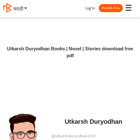
☰
Log In
मराठी
Publish Free
Utkarsh Duryodhan Books | Novel | Stories download free
pdf
Utkarsh Duryodhan
@utkarshduryodhan2347