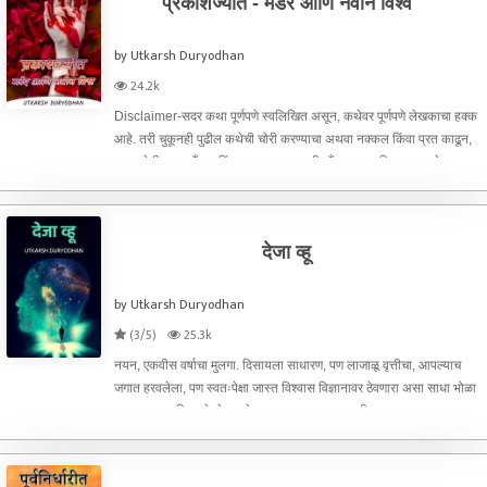
प्रकाशज्योत - मर्डर आणि नवीन विश्व
by Utkarsh Duryodhan
24.2k
Disclaimer-सदर कथा पूर्णपणे स्वलिखित असून, कथेवर पूर्णपणे लेखकाचा हक्क
आहे. तरी चुकूनही पुढील कथेची चोरी करण्याचा अथवा नक्कल किंवा प्रत काढून,
ह्या कथेची ह्याच अँपवर किंवा दुसऱ्या कुठल्याही अँपवर प्रकाशित करू नये, जर
असे आढळल्यास, आपण कारवाईस पात्र ठरे
देजा व्हू
by Utkarsh Duryodhan
(3/5)
25.3k
नयन, एकवीस वर्षाचा मुलगा. दिसायला साधारण, पण लाजाळू वृत्तीचा, आपल्याच
जगात हरवलेला, पण स्वतःपेक्षा जास्त विश्वास विज्ञानावर ठेवणारा असा साधा भोळा
मुलगा. त्याला मित्र तेवढे न्हवतेच, पण त्याचा जुळा भाऊही त्याच्याच वयाचा,
दोघांचेही चेहरे एकसमान