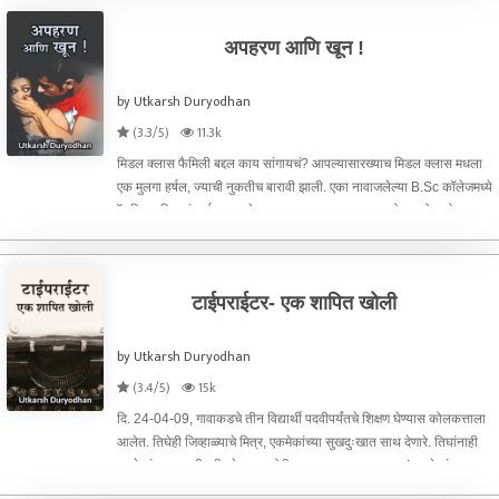
अपहरण आणि खून !
by Utkarsh Duryodhan
(3.3/5)
11.3k
मिडल क्लास फैमिली बद्दल काय सांगायचं? आपल्यासारख्याच मिडल क्लास मधला
एक मुलगा हर्षल, ज्याची नुकतीच बारावी झाली. एका नावाजलेल्या B.Sc कॉलेजमध्ये
ऍडमिशन मिळालं. हर्षल तास बेधडक, हुशार, पण जर लाजाळू होता. कोणासोबत
झालेला अन्याय त्याला सहन होत नसे. कोणावर दुर
टाईपराईटर- एक शापित खोली
by Utkarsh Duryodhan
(3.4/5)
15k
दि. 24-04-09, गावाकडचे तीन विद्यार्थी पदवीपर्यंतचे शिक्षण घेण्यास कोलकत्ताला
आलेत. तिघेही जिव्हाळ्याचे मित्र, एकमेकांच्या सुखदुःखात साथ देणारे. तिघांनाही
एकमेकांच्या आवडी, सीक्रेट, कमजोरी लहानपणापासूनच ठाऊक! एकमेकांत
लपवण्यासारखे काही राहिले नाही. खरंतर ह