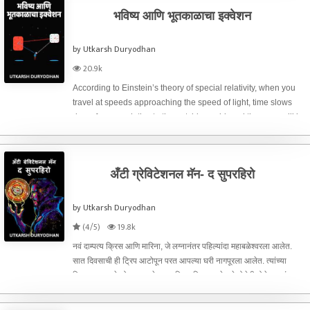
भविष्य आणि भूतकाळाचा इक्वेशन
by Utkarsh Duryodhan
20.9k
According to Einstein’s theory of special relativity, when you
travel at speeds approaching the speed of light, time slows
down for you relative to the outside world, and then you will be
in future...दिनांक 11 ऑक्टोबर 2015, प्रोफेस
अँटी ग्रेविटेशनल मॅन- द सुपरहिरो
by Utkarsh Duryodhan
(4/5)
19.8k
नवं दाम्पत्य क्रिस आणि मारिना, जे लग्नानंतर पहिल्यांदा महाबळेश्वरला आलेत.
सात दिवसाची ही ट्रिप आटोपून परत आपल्या घरी नागपूरला आलेत. त्यांच्या
क्रिसच्या घराचे लोक खूप प्रेमळ आणि मनमिळावू तसेच ते दोघेही होतेच. त्यांचा
प्रेमविवाह झालेला होता. त्यांच्या प्रेम