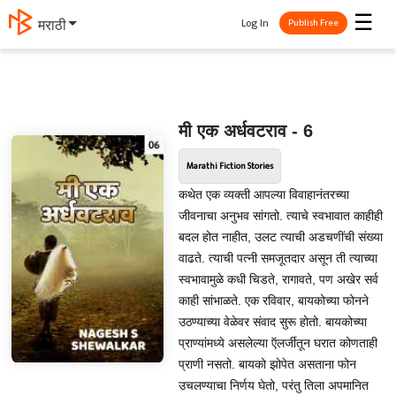
☰
Log In
मराठी
Publish Free
मी एक अर्धवटराव - 6
Marathi Fiction Stories
कथेत एक व्यक्ती आपल्या विवाहानंतरच्या
जीवनाचा अनुभव सांगतो. त्याचे स्वभावात काहीही
बदल होत नाहीत, उलट त्याची अडचणींची संख्या
वाढते. त्याची पत्नी समजूतदार असून ती त्याच्या
स्वभावामुळे कधी चिडते, रागावते, पण अखेर सर्व
काही सांभाळते. एक रविवार, बायकोच्या फोनने
उठण्याच्या वेळेवर संवाद सुरू होतो. बायकोच्या
प्राण्यांमध्ये असलेल्या ऍलर्जीतून घरात कोणताही
प्राणी नसतो. बायको झोपेत असताना फोन
उचलण्याचा निर्णय घेतो, परंतु तिला अपमानित