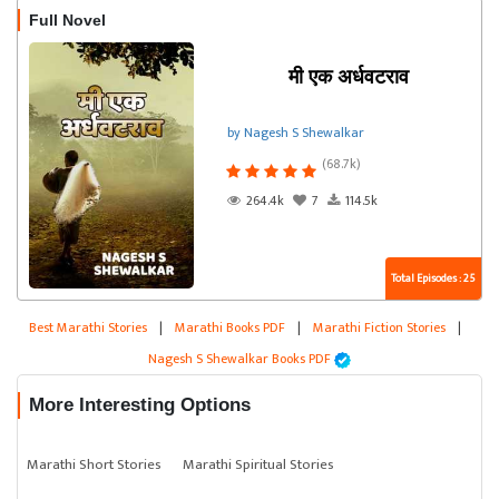
Full Novel
मी एक अर्धवटराव
by Nagesh S Shewalkar
(68.7k)
264.4k
7
114.5k
Total Episodes : 25
Best Marathi Stories
|
Marathi Books PDF
|
Marathi Fiction Stories
|
Nagesh S Shewalkar Books PDF
More Interesting Options
Marathi Short Stories
Marathi Spiritual Stories