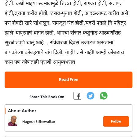
होती. कधी माझ्या स्वभावामुळे चिडत होती, रागवत होती, संतापत
होती,त्रागा करीत होती, रुसत-फुगत होती, आदळआपट करीत असे
पण शेवटी सारे सांभाळून, समजून घेत होती,'पदरी पडले नि पवित्र
झाले' याप्रमाणे वागत होती. आमचा संसार कडुगोड आठवणींसह
सुरळीतपणे चालू आहे... रविवारचा दिवस उजाडत असताना
बायकोच्या कोंबड्याने बांग दिली. नाही! तसे नाही! आम्ही कोंबडाच
काय पण कोणताही प्राणी आयुष्यभरात
Read Free
Share This Book On:
About Author
Follow
Nagesh S Shewalkar