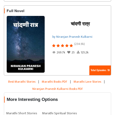
Kulkarni
Full Novel
चांदणी रात्र
by Niranjan Pranesh Kulkarni
(234.9k)
269.7k
25
125.2k
Total Episodes : 19
Best Marathi Stories
|
Marathi Books PDF
|
Marathi Love Stories
|
Niranjan Pranesh Kulkarni Books PDF
More Interesting Options
Marathi Short Stories
Marathi Spiritual Stories