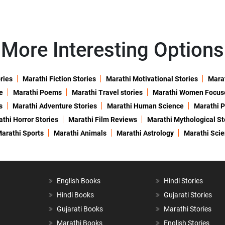
More Interesting Options
ries
Marathi Fiction Stories
Marathi Motivational Stories
Marat
e
Marathi Poems
Marathi Travel stories
Marathi Women Focus
s
Marathi Adventure Stories
Marathi Human Science
Marathi P
thi Horror Stories
Marathi Film Reviews
Marathi Mythological St
arathi Sports
Marathi Animals
Marathi Astrology
Marathi Sci
English Books
Hindi Stories
Hindi Books
Gujarati Stories
Gujarati Books
Marathi Stories
Marathi Books
English Stories