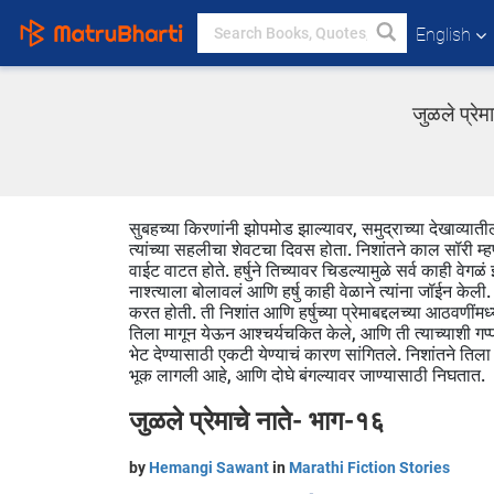
English
जुळले प्रे
सुबहच्या किरणांनी झोपमोड झाल्यावर, समुद्राच्या देखाव्यात
त्यांच्या सहलीचा शेवटचा दिवस होता. निशांतने काल सॉरी म्ह
वाईट वाटत होते. हर्षुने तिच्यावर चिडल्यामुळे सर्व काही वेगळं
नाश्त्याला बोलावलं आणि हर्षु काही वेळाने त्यांना जॉईन केल
करत होती. ती निशांत आणि हर्षुच्या प्रेमाबद्दलच्या आठवणीं
तिला मागून येऊन आश्चर्यचकित केले, आणि ती त्याच्याशी गप्
भेट देण्यासाठी एकटी येण्याचं कारण सांगितले. निशांतने ति
भूक लागली आहे, आणि दोघे बंगल्यावर जाण्यासाठी निघतात.
जुळले प्रेमाचे नाते- भाग-१६
by
Hemangi Sawant
in
Marathi Fiction Stories