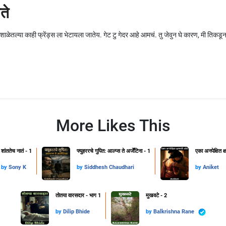
ते
 शाळेतल्या काही फ्रेंड्स ला भेटायला जातेय. गेट टु गेदर आहे आमचं. तु जेवुन घे कारण, मी ति
More Likes This
शांततेच नातं - 1
फ्युहररचे गुपित: आल्प्स ते अर्जेंटिना - 1
एका अनपेक्षित 
by
Sony K
by
Siddhesh Chaudhari
by
Aniket
तोतया वारसदार - भाग 1
मुखवटे - 2
by
Dilip Bhide
by
Balkrishna Rane