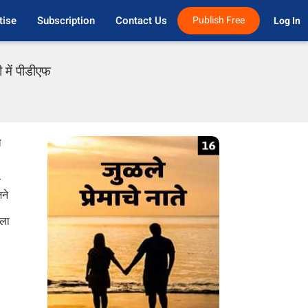
tise
Subscription
Contact Us
Publish Free
Log In 
 में पीडीएफ
ल
र
जने
िला