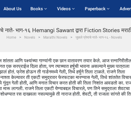
About Us
Books 
Videos 
Paperback 
Adver
माचे नाते- भाग-१६ Hemangi Sawant द्वारा Fiction Stories मराठी
Home
Novels
Marathi Novels
जुळले प्रेमाचे नाते- भाग-१६ - Novels
ील शांतता आणि पक्ष्यांच्या गाण्यांनी एक छान वातावरण तयार केले. आज रत्नागिरीती
णत एक सरप्राईज दिला होता, पण त्याच्यात हर्षुची भावना असल्याने मुख्य पात्राला
 झालं होतं. फ्रेश होऊन ती गार्डनमध्ये गेली, तिथे हर्षुने तिला टाळले. राजने तिला
ी. नाश्ता केल्यावर ती एकटी समुद्रावर फेरफटका मारण्यास गेली, तिथे शांततेत विचा
मध्ये गुंतून गेली होती, आणि मनात विचार करत होती की तिला निशांत आवडतो का. रा
पा मारू लागली. राजने तिला एकटी येण्याबद्दल विचारले, पण तिने समुद्राला शेवटचा
ला शोधण्यात रस दाखवला नसल्यामुळे ती नाराज होती. शेवटी, ती राजला सांगते की त